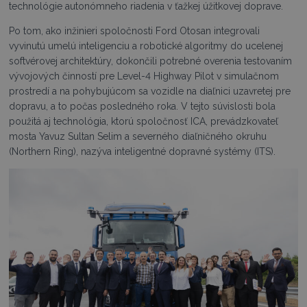
technológie autonómneho riadenia v ťažkej úžitkovej doprave.
Po tom, ako inžinieri spoločnosti Ford Otosan integrovali
vyvinutú umelú inteligenciu a robotické algoritmy do ucelenej
softvérovej architektúry, dokončili potrebné overenia testovaním
vývojových činností pre Level-4 Highway Pilot v simulačnom
prostredí a na pohybujúcom sa vozidle na diaľnici uzavretej pre
dopravu, a to počas posledného roka. V tejto súvislosti bola
použitá aj technológia, ktorú spoločnosť ICA, prevádzkovateľ
mosta Yavuz Sultan Selim a severného diaľničného okruhu
(Northern Ring), nazýva inteligentné dopravné systémy (ITS).