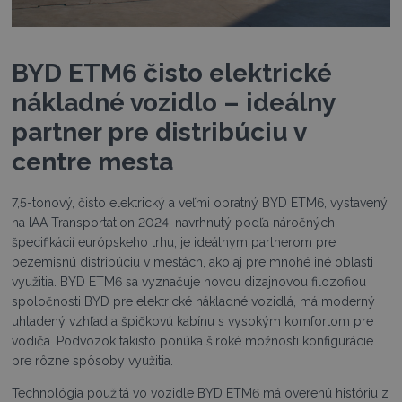
BYD ETM6 čisto elektrické
nákladné vozidlo – ideálny
partner pre distribúciu v
centre mesta
7,5-tonový, čisto elektrický a veľmi obratný BYD ETM6, vystavený
na IAA Transportation 2024, navrhnutý podľa náročných
špecifikácií európskeho trhu, je ideálnym partnerom pre
bezemisnú distribúciu v mestách, ako aj pre mnohé iné oblasti
využitia. BYD ETM6 sa vyznačuje novou dizajnovou filozofiou
spoločnosti BYD pre elektrické nákladné vozidlá, má moderný
uhladený vzhľad a špičkovú kabínu s vysokým komfortom pre
vodiča. Podvozok takisto ponúka široké možnosti konfigurácie
pre rôzne spôsoby využitia.
Technológia použitá vo vozidle BYD ETM6 má overenú históriu z