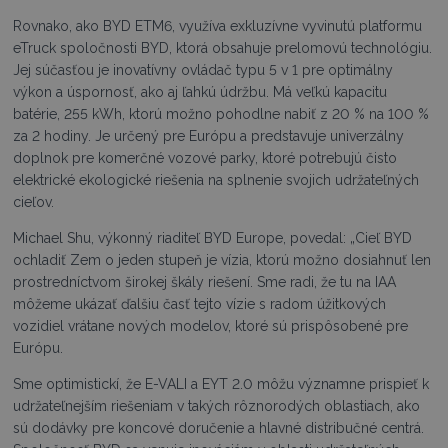
Rovnako, ako BYD ETM6, využíva exkluzívne vyvinutú platformu
eTruck spoločnosti BYD, ktorá obsahuje prelomovú technológiu.
Jej súčasťou je inovatívny ovládač typu 5 v 1 pre optimálny
výkon a úspornosť, ako aj ľahkú údržbu. Má veľkú kapacitu
batérie, 255 kWh, ktorú možno pohodlne nabiť z 20 % na 100 %
za 2 hodiny. Je určený pre Európu a predstavuje univerzálny
doplnok pre komerčné vozové parky, ktoré potrebujú čisto
elektrické ekologické riešenia na splnenie svojich udržateľných
cieľov.
Michael Shu, výkonný riaditeľ BYD Europe, povedal: „Cieľ BYD
ochladiť Zem o jeden stupeň je vízia, ktorú možno dosiahnuť len
prostredníctvom širokej škály riešení. Sme radi, že tu na IAA
môžeme ukázať ďalšiu časť tejto vízie s radom úžitkových
vozidiel vrátane nových modelov, ktoré sú prispôsobené pre
Európu.
Sme optimistickí, že E-VALI a EYT 2.0 môžu významne prispieť k
udržateľnejším riešeniam v takých rôznorodých oblastiach, ako
sú dodávky pre koncové doručenie a hlavné distribučné centrá.