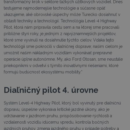
transformačný krok v sektore ťažkých úžitkových vozidiel. Dnes
testujeme najmodernejšie technológie a súčasne opäť
ukazujeme, aké obrovské úspechy môže Turecko dosiahnuť v
oblasti techniky a technológií. Technológia Level-4 Highway
Pilot, ktorá nám pripravila cestu sem a na ktorej sme pracovali
približne štyri roky, je jedným z najvýznamnejších projektov,
ktoré sme vyvinuli na dosiahnutie týchto cieľov. Vďaka tejto
technológii sme pokročili v diaľničnej doprave; naším cieľom je
umožniť našim nákladným vozidlám vykonávať prepravné
operácie úplne autonómne. My, ako Ford Otosan, sme neustále
priekopníkmi v odvetví s týmito inovatívnymi riešeniami, ktoré
formujú budúcnosť ekosystému mobility.“
Diaľničný pilot 4. úrovne
Systém Level-4 Highway Pilot, ktorý bol vyvinutý pre diaľničnú
dopravu, úspešne vykonáva kritické jazdné úkony, ako je
udržiavanie v jazdnom pruhu, prispôsobovanie rýchlosti a
vzdialenosti vozidlu idúcemu vpredu, kontrola bočných
jazdných pruhov, zmena jazdného pruhu v prípade potreby a