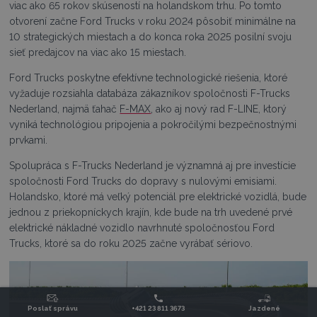
viac ako 65 rokov skúseností na holandskom trhu. Po tomto
otvorení začne Ford Trucks v roku 2024 pôsobiť minimálne na
10 strategických miestach a do konca roka 2025 posilní svoju
sieť predajcov na viac ako 15 miestach.
Ford Trucks poskytne efektívne technologické riešenia, ktoré
vyžaduje rozsiahla databáza zákazníkov spoločnosti F-Trucks
Nederland, najmä ťahač
F-MAX
, ako aj nový rad F-LINE, ktorý
vyniká technológiou pripojenia a pokročilými bezpečnostnými
prvkami.
Spolupráca s F-Trucks Nederland je významná aj pre investície
spoločnosti Ford Trucks do dopravy s nulovými emisiami.
Holandsko, ktoré má veľký potenciál pre elektrické vozidlá, bude
jednou z priekopníckych krajín, kde bude na trh uvedené prvé
elektrické nákladné vozidlo navrhnuté spoločnosťou Ford
Trucks, ktoré sa do roku 2025 začne vyrábať sériovo.
Poslať správu
+421 23 811 3673
Jazdené