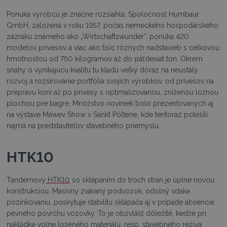
Ponuka výrobcu je značne rozsiahla. Spoločnosť Humbaur
GmbH, založená v roku 1957, počas nemeckého hospodárskeho
zázraku známeho ako „Wirtschaftswunder”, ponúka 420
modelov prívesov a viac ako tisíc rôznych nadstavieb s celkovou
hmotnosťou od 750 kilogramov až do päťdesiat ton. Okrem
snahy o vynikajúcu kvalitu tu kladú veľký dôraz na neustály
rozvoj a rozširovanie portfólia svojich výrobkov, od prívesov na
prepravu koní až po prívesy s optimalizovanou, zníženou ložnou
plochou pre bagre. Množstvo noviniek bolo prezentovaných aj
na výstave Mawev Show v Sankt Pöltene, kde tentoraz potešili
najmä na predstaviteľov stavebného priemyslu.
HTK10
Tandemový
HTK10
so sklápaním do troch strán je úplne novou
konštrukciou. Masívny zváraný podvozok, odolný vďaka
pozinkovaniu, poskytuje stabilitu sklápača aj v prípade absencie
pevného povrchu vozovky. To je obzvlášť dôležité, keďže pri
nakládke voľne loženého materiálu, resp. stavebného reziva