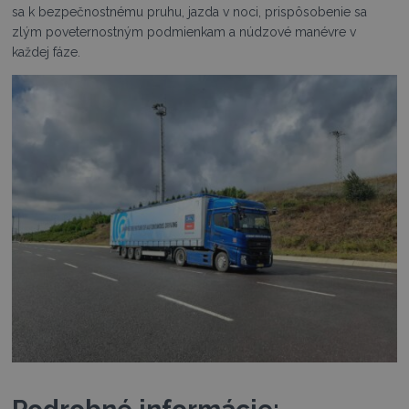
sa k bezpečnostnému pruhu, jazda v noci, prispôsobenie sa
zlým poveternostným podmienkam a núdzové manévre v
každej fáze.