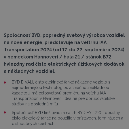
Spoločnosť BYD, popredný svetový výrobca vozidiel
na nové energie, predstavuje na veľtrhu IAA
Transportation 2024 (od 17. do 22. septembra 2024)
v nemeckom Hannoveri / hala 21 / stánok B72
hviezdny rad čisto elektrických úžitkových dodávok
a nákladných vozidiel.
BYD E-VALI, čisto elektrické ľahké nákladné vozidlo s
najmodernejšou technológiou a značnou nákladnou
kapacitou, má celosvetovú premiéru na veľtrhu IAA
Transportation v Hannoveri, ideálne pre doručovateľské
služby na poslednú míľu
Spoločnosť BYD tiež uvádza na trh BYD EYT 2.0, robustný,
čisto elektrický ťahač na použitie v prístavoch, termináloch a
distribučných centrách