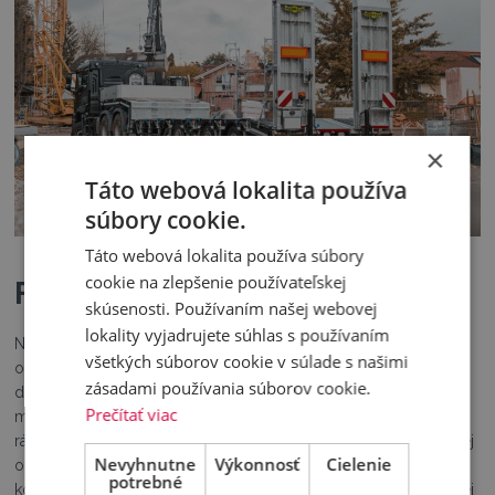
×
Táto webová lokalita používa
súbory cookie.
Táto webová lokalita používa súbory
cookie na zlepšenie používateľskej
FlexTip
skúsenosti. Používaním našej webovej
lokality vyjadrujete súhlas s používaním
Nadstavba FlexTip so sklápaním do troch strán bola vyvinutá
všetkých súborov cookie v súlade s našimi
odborníkmi spoločnosti Humbaur s ohľadom na najvyššiu
zásadami používania súborov cookie.
dosiahnuteľnú robustnosť pri nízkej vlastnej hmotnosti. A tak je
Prečítať viac
možné ju ľahko namontovať na rôzne typy vozidiel. Konštrukcia
rámu a podlaha výklopnej plošiny sú vyrobené z galvanizovanej
Nevyhnutne
Výkonnosť
Cielenie
ocele. Vďaka tomu budú pravdepodobne dlhodobo odolávať
potrebné
korózii. Funkciu vyklápania je možné riadiť aj pomocou mobilnej