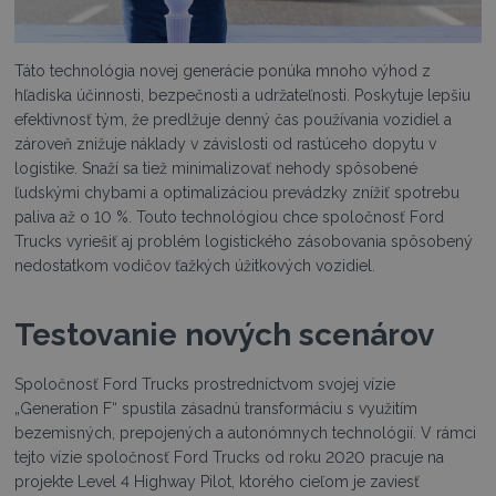
Táto technológia novej generácie ponúka mnoho výhod z
hľadiska účinnosti, bezpečnosti a udržateľnosti. Poskytuje lepšiu
efektívnosť tým, že predlžuje denný čas používania vozidiel a
zároveň znižuje náklady v závislosti od rastúceho dopytu v
logistike. Snaží sa tiež minimalizovať nehody spôsobené
ľudskými chybami a optimalizáciou prevádzky znížiť spotrebu
paliva až o 10 %. Touto technológiou chce spoločnosť Ford
Trucks vyriešiť aj problém logistického zásobovania spôsobený
nedostatkom vodičov ťažkých úžitkových vozidiel.
Testovanie nových scenárov
Spoločnosť Ford Trucks prostredníctvom svojej vízie
„Generation F“ spustila zásadnú transformáciu s využitím
bezemisných, prepojených a autonómnych technológií. V rámci
tejto vízie spoločnosť Ford Trucks od roku 2020 pracuje na
projekte Level 4 Highway Pilot, ktorého cieľom je zaviesť