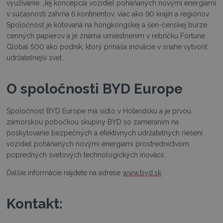
využívanie. Jej koncepcia vozidiel poháňaných novými energiami
v súčasnosti zahŕňa 6 kontinentov, viac ako 90 krajín a regiónov.
Spoločnosť je kótovaná na hongkongskej a šen-čenskej burze
cenných papierov a je známa umiestnením v rebríčku Fortune
Global 500 ako podnik, ktorý prináša inovácie v snahe vytvoriť
udržateľnejší svet.
O spoločnosti BYD Europe
Spoločnosť BYD Europe má sídlo v Holandsku a je prvou
zámorskou pobočkou skupiny BYD so zameraním na
poskytovanie bezpečných a efektívnych udržateľných riešení
vozidiel poháňaných novými energiami prostredníctvom
popredných svetových technologických inovácií.
Ďalšie informácie nájdete na adrese
www.byd.sk
Kontakt: