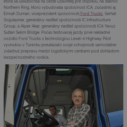
ktorá sa uskutočnila na ceste uzavretej pre dopravu, na diaľnici
Northern Ring, ktorú vybudovala spoločnosť ICA, zúčastnili aj
Emrah Duman, viceprezident spoločnosti
Ford Trucks
, Serhat
Soğukpınar, generálny riaditeľ spoločnosti IC Infrastructure
Group, a Alper Akar, generálny riaditeľ spoločnosti ICA Yavuz
Sultan Selim Bridge. Počas testovacej jazdy prvé nákladné
vozidlo Ford Trucks s technológiou Level-4 Highway Pilot
vyvinutou v Turecku preukázalo svoje schopnosti samostatne
zvládnuť prepravu medzi logistickými centrami pod dohľadom
bezpečnostného vodiča.