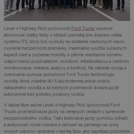
Level-4 Highway Pilot spoločnosti
Ford Trucks
úspešne
absolvoval všetky testy v oblasti uzavretej pre dopravu vďaka
systému ITS, ktorý bol vyvinutý na skrátenie cestovných časov,
zvýšenie bezpečnosti premávky, maximálne využitie súčasných
kapacít ciest a zvýšenie mobility a zahŕňa všestrannú výmenu
údajov medzi používateľom, vozidlom, infraštruktúrou a centrom
monitorovania, merania, analýzy a kontroly. Na základe vývoja a
overovania vyvinula spoločnosť Ford Trucks technológiu
vozidla, ktorá zvládne 90 % každodennej práce vodiča
nákladného vozidla a za bežných podmienok dokáže jazdiť
autonómne bez potreby podpory vodiča.
V ďalšej fáze začne Level-4 Highway Pilot spoločnosti Ford
Trucks prvé testovacie jazdy na verejných cestách v sprievode
bezpečnostného vodiča. Tieto testovacie jazdy pomôžu odhaliť
a analyzovať rôzne scenáre a zároveň sa zamerajú na vývoj
nových súborov správania v každej fáze, ako napríklad priblíženie