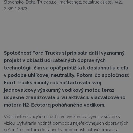
Slovensko: Delta-Truck s.r.o.,
marketing@deltatruck.sk
tel: +421
2 381 1 3673
Spoločnosť Ford Trucks si pripísala ďalší významný
projekt v oblasti udržateľných dopravných
technológií, čím sa opäť priblížila k dosiahnutiu cieľa
v podobe uhlíkovej neutrality. Potom, čo spoločnosť
Ford Trucks minulý rok naštartovala svoj
jednovalcový výskumný vodíkový motor, teraz
úspešne zrealizovala prvú aktiváciu viacvalcového
motora H2-Ecotorq poháňaného vodíkom.
Vďaka intenzívnejšiemu úsiliu vo výskume a vývoji v súlade s
víziou „vytvárania hodnôt pomocou najefektívnejších dopravných
riešení“ a s cieľom dosiahnuť v budúcnosti nulové emisie sa