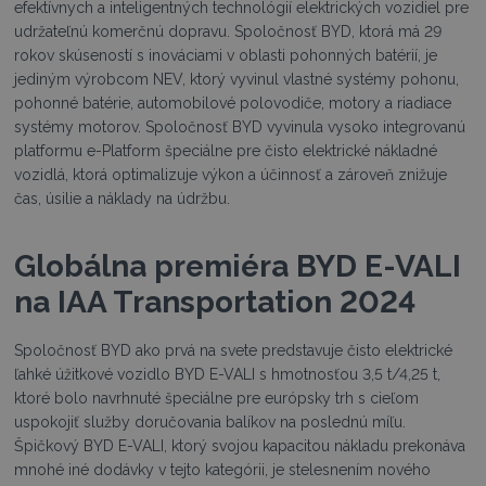
efektívnych a inteligentných technológií elektrických vozidiel pre
udržateľnú komerčnú dopravu. Spoločnosť BYD, ktorá má 29
rokov skúseností s inováciami v oblasti pohonných batérií, je
jediným výrobcom NEV, ktorý vyvinul vlastné systémy pohonu,
pohonné batérie, automobilové polovodiče, motory a riadiace
systémy motorov. Spoločnosť BYD vyvinula vysoko integrovanú
platformu e-Platform špeciálne pre čisto elektrické nákladné
vozidlá, ktorá optimalizuje výkon a účinnosť a zároveň znižuje
čas, úsilie a náklady na údržbu.
Globálna premiéra BYD E-VALI
na IAA Transportation 2024
Spoločnosť BYD ako prvá na svete predstavuje čisto elektrické
ľahké úžitkové vozidlo BYD E-VALI s hmotnosťou 3,5 t/4,25 t,
ktoré bolo navrhnuté špeciálne pre európsky trh s cieľom
uspokojiť služby doručovania balíkov na poslednú míľu.
Špičkový BYD E-VALI, ktorý svojou kapacitou nákladu prekonáva
mnohé iné dodávky v tejto kategórii, je stelesnením nového