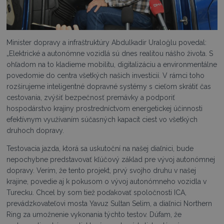
Minister dopravy a infraštruktúry Abdulkadir Uraloğlu povedal:
„Elektrické a autonómne vozidlá sú dnes realitou nášho života. S
ohľadom na to kladieme mobilitu, digitalizáciu a environmentálne
povedomie do centra všetkých našich investícií. V rámci toho
rozširujeme inteligentné dopravné systémy s cieľom skrátiť čas
cestovania, zvýšiť bezpečnosť premávky a podporiť
hospodárstvo krajiny prostredníctvom energetickej účinnosti
efektívnym využívaním súčasných kapacít ciest vo všetkých
druhoch dopravy.
Testovacia jazda, ktorá sa uskutoční na našej diaľnici, bude
nepochybne predstavovať kľúčový základ pre vývoj autonómnej
dopravy. Verím, že tento projekt, prvý svojho druhu v našej
krajine, povedie aj k pokusom o vývoj autonómneho vozidla v
Turecku. Chcel by som tiež poďakovať spoločnosti ICA,
prevádzkovateľovi mosta Yavuz Sultan Selim, a diaľnici Northern
Ring za umožnenie vykonania týchto testov. Dúfam, že