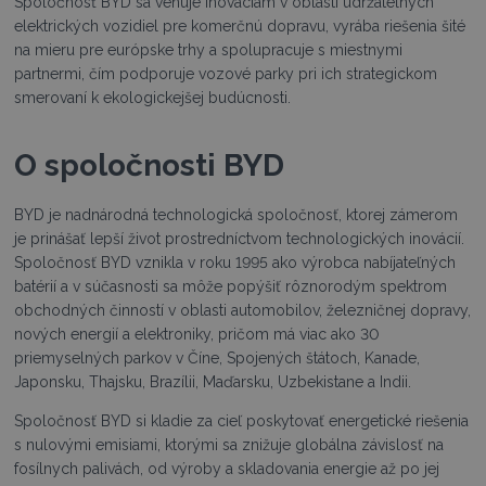
Spoločnosť BYD sa venuje inováciám v oblasti udržateľných
elektrických vozidiel pre komerčnú dopravu, vyrába riešenia šité
na mieru pre európske trhy a spolupracuje s miestnymi
partnermi, čím podporuje vozové parky pri ich strategickom
smerovaní k ekologickejšej budúcnosti.
O spoločnosti BYD
BYD je nadnárodná technologická spoločnosť, ktorej zámerom
je prinášať lepší život prostredníctvom technologických inovácií.
Spoločnosť BYD vznikla v roku 1995 ako výrobca nabíjateľných
batérií a v súčasnosti sa môže popýšiť rôznorodým spektrom
obchodných činností v oblasti automobilov, železničnej dopravy,
nových energií a elektroniky, pričom má viac ako 30
priemyselných parkov v Číne, Spojených štátoch, Kanade,
Japonsku, Thajsku, Brazílii, Maďarsku, Uzbekistane a Indii.
Spoločnosť BYD si kladie za cieľ poskytovať energetické riešenia
s nulovými emisiami, ktorými sa znižuje globálna závislosť na
fosílnych palivách, od výroby a skladovania energie až po jej