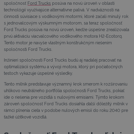
spoločnosť
Ford Trucks
posúva na novú úroveň v oblasti
technológií využívajúce alternatívne palivá. V nadväznosti na
činnosti súvisiace s vodíkovými motormi, ktoré začali minulý rok
s jednovalcovým výskumným motorom, sa teraz spoločnosť
Ford Trucks posúva na novú úroveň, keďže úspešne zrealizovala
prvú aktiváciu viacvalcového vodíkového motora H2-Ecotorq.
Tento motor je navyše vlastným konštrukčným riešením
spoločnosti Ford Trucks.
Inžinieri spoločnosti Ford Trucks budú aj naďalej pracovať na
optimalizácii systému a vývoji motora, ktorý pri počiatočných
testoch vykazuje úspešné výsledky.
Tento míľnik predstavuje významný krok smerom k rozširovaniu
uhlíkovo neutrálneho portfólia spoločnosti Ford Trucks, pokiaľ
ide o riešenia pre vozidlá s nulovými emisiami. Týmto krokom
zároveň spoločnosť Ford Trucks dosiahla ďalší dôležitý míľnik v
rámci plnenia cieľa v podobe nulových emisií do roku 2040 pre
ťažké úžitkové vozidlá.