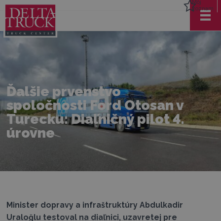
Môj
zoznam
Ďalšie prvenstvo
spoločnosti Ford Otosan v
Turecku: Diaľničný pilot 4.
úrovne
Minister dopravy a infraštruktúry Abdulkadir
Uraloğlu testoval na diaľnici, uzavretej pre