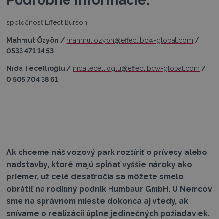
Podrobné informácie:
spoločnosť Effect Burson
Mahmut Özyön /
mahmut.ozyon@effect.bcw-global.com
/
0533 471 14 53
Nida Tecellioğlu /
nida.tecellioglu@effect.bcw-global.com
/
0 505 704 38 61
Ak chceme náš vozový park rozšíriť o prívesy alebo
nadstavby, ktoré majú spĺňať vyššie nároky ako
priemer, už celé desaťročia sa môžete smelo
obrátiť na rodinný podnik Humbaur GmbH. U Nemcov
sme na správnom mieste dokonca aj vtedy, ak
snívame o realizácii úplne jedinečných požiadaviek.