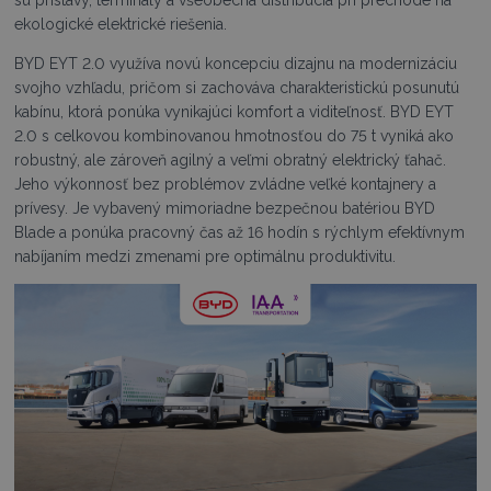
ekologické elektrické riešenia.
BYD EYT 2.0 využíva novú koncepciu dizajnu na modernizáciu
svojho vzhľadu, pričom si zachováva charakteristickú posunutú
kabínu, ktorá ponúka vynikajúci komfort a viditeľnosť. BYD EYT
2.0 s celkovou kombinovanou hmotnosťou do 75 t vyniká ako
robustný, ale zároveň agilný a veľmi obratný elektrický ťahač.
Jeho výkonnosť bez problémov zvládne veľké kontajnery a
prívesy. Je vybavený mimoriadne bezpečnou batériou BYD
Blade a ponúka pracovný čas až 16 hodín s rýchlym efektívnym
nabíjaním medzi zmenami pre optimálnu produktivitu.