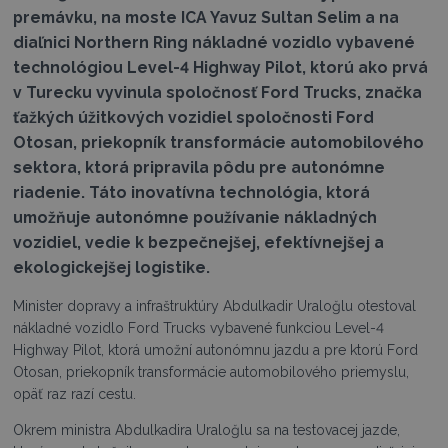
premávku, na moste ICA Yavuz Sultan Selim a na
diaľnici Northern Ring nákladné vozidlo vybavené
technológiou Level-4 Highway Pilot, ktorú ako prvá
v Turecku vyvinula spoločnosť Ford Trucks, značka
ťažkých úžitkových vozidiel spoločnosti Ford
Otosan, priekopník transformácie automobilového
sektora, ktorá pripravila pôdu pre autonómne
riadenie. Táto inovatívna technológia, ktorá
umožňuje autonómne používanie nákladných
vozidiel, vedie k bezpečnejšej, efektívnejšej a
ekologickejšej logistike.
Minister dopravy a infraštruktúry Abdulkadir Uraloğlu otestoval
nákladné vozidlo Ford Trucks vybavené funkciou Level-4
Highway Pilot, ktorá umožní autonómnu jazdu a pre ktorú Ford
Otosan, priekopník transformácie automobilového priemyslu,
opäť raz razí cestu.
Okrem ministra Abdulkadira Uraloğlu sa na testovacej jazde,