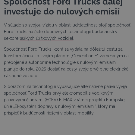
Spoločnosť Ford Trucks ďalej
investuje do nulových emisií
V súlade so svojou víziou v oblasti udržateľnosti stojí spoločnosť
Ford Trucks na čele dopravných technológií budúcnosti v
sektore
ťažkých úžitkových vozidiel
.
Spoločnosť Ford Trucks, ktorá sa vydala na dôležitú cestu za
transformáciou so svojím plánom „Generation F“ zameraným na
prepojené a autonómne technológie s nulovými emisiami,
plánuje do roku 2025 dostať na cesty svoje prvé plne elektrické
nákladné vozidlo.
S dôrazom na technológie využívajúce alternatívne palivá vyvíja
spoločnosť Ford Trucks prvý elektromobil s vodíkovými
palivovými článkami (FCEV) F-MAX v rámci projektu Európskej
únie „Ekosystém dopravy s nulovými emisiami“, ktorý má
prispieť k budúcnosti riešení v oblasti mobility.