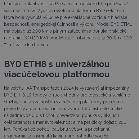
hľadiska spoľahlivosti, keďže sa na európskom trhu používa už
viac než tri roky. Využíva revolučnú platformu BYD ePlatform,
ktorá bola vyvinutá výlučne pre e-nákladné vozidlá z hľadiska
bezpečnosti, energetickej účinnosti a výkonu. Model BYD ETM6
má dojazd až 200 km s plným zaťažením a ponúka praktické
nabíjanie DC (120 kW) umožňujúce nabiť batériu (z 20 % na 100
%) už za jednu hodinu.
BYD ETH8 s univerzálnou
viacúčelovou platformou
Na veľtrhu IAA Transportation 2024 je vystavený aj impozantný
BYD ETH8, 19-tonový eTruck, vhodný pre logistické a sanitárne
služby, s univerzálnosťou viacúčelovej platformy pre rôzne
prevádzky a dvoma variantmi rázvoru. Toto čisto elektrické
nákladné vozidlo s tichou prevádzkou ponúka vynikajúcu
ovládateľnosť a manévrovateľnosť a má praktický dojazd 250
km. Ponúka tiež bohatú palubnú výbavu a priestrannú
ergonomicky navrhnutú kabínu pre pohodlie vodiča.