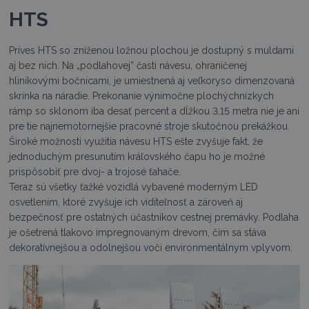
HTS
Príves HTS so zníženou ložnou plochou je dostupný s muldami
aj bez nich. Na „podlahovej” časti návesu, ohraničenej
hliníkovými bočnicami, je umiestnená aj veľkoryso dimenzovaná
skrinka na náradie. Prekonanie výnimočne plochýchnízkych
rámp so sklonom iba desať percent a dĺžkou 3,15 metra nie je ani
pre tie najnemotornejšie pracovné stroje skutočnou prekážkou.
Široké možnosti využitia návesu HTS ešte zvyšuje fakt, že
jednoduchým presunutím kráľovského čapu ho je možné
prispôsobiť pre dvoj- a trojosé ťahače.
Teraz sú všetky ťažké vozidlá vybavené moderným LED
osvetlením, ktoré zvyšuje ich viditeľnosť a zároveň aj
bezpečnosť pre ostatných účastníkov cestnej premávky. Podlaha
je ošetrená tlakovo impregnovaným drevom, čím sa stáva
dekoratívnejšou a odolnejšou voči environmentálnym vplyvom.