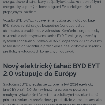
energetického dizajnu, ktorý spája štýlovú estetiku s pokročilými,
energeticky úspornými technológiami EV a inteligentnými
prepojenými zážitkami.
Vozidlo BYD E-VALI, vybavené najnovšou technológiou batérií
BYD Blade, vyniká svojou bezpečnosťou, odolnosťou,
účinnosťou a predĺženou životnosťou. Komfortná, ergonomicky
navrhnutá a dobre vybavená kabína BYD E-VALI je vybavená aj
vysokou špecifikáciou výbavy ADAS. S dojazdom 220 až 250 km
(v závislosti od variantu) je praktickým a bezúdržbovým riešením
pre flotily ekologických komerčných dodávok.
Nový elektrický ťahač BYD EYT
2.0 vstupuje do Európy
Spoločnosť BYD predstavuje Európe na IAA 2024 elektrický
ťahač BYD EYT 2.0. Je navrhnutý na európske použitie s
mnohými vylepšenými funkciami a estetickými novinkami a má
priniesť revolúciu v prevádzkovej produktivite v prostrediach, ako
sú prístavy, terminály a všeobecná distribúcia pri prechode na