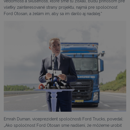
vedomosti a skúsenosti, ktoré sme tu získali, budú prínosom pre
všetky zainteresované strany projektu, najmä pre spoločnosť
Ford Otosan, a želám im, aby sa im darilo aj naďalej.“
Emrah Duman, viceprezident spoločnosti Ford Trucks, povedal:
„Ako spoločnosť Ford Otosan sme nadšení, že môžeme urobiť