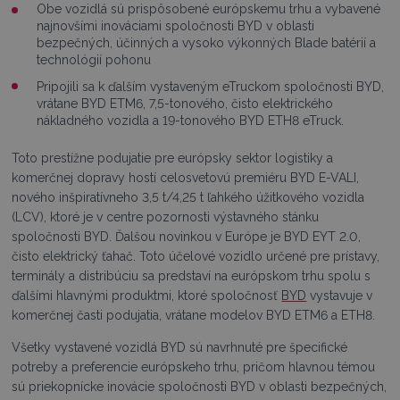
Obe vozidlá sú prispôsobené európskemu trhu a vybavené
najnovšími inováciami spoločnosti BYD v oblasti
bezpečných, účinných a vysoko výkonných Blade batérií a
technológií pohonu
Pripojili sa k ďalším vystaveným eTruckom spoločnosti BYD,
vrátane BYD ETM6, 7,5-tonového, čisto elektrického
nákladného vozidla a 19-tonového BYD ETH8 eTruck.
Toto prestížne podujatie pre európsky sektor logistiky a
komerčnej dopravy hostí celosvetovú premiéru BYD E-VALI,
nového inšpiratívneho 3,5 t/4,25 t ľahkého úžitkového vozidla
(LCV), ktoré je v centre pozornosti výstavného stánku
spoločnosti BYD. Ďalšou novinkou v Európe je BYD EYT 2.0,
čisto elektrický ťahač. Toto účelové vozidlo určené pre prístavy,
terminály a distribúciu sa predstaví na európskom trhu spolu s
ďalšími hlavnými produktmi, ktoré spoločnosť
BYD
vystavuje v
komerčnej časti podujatia, vrátane modelov BYD ETM6 a ETH8.
Všetky vystavené vozidlá BYD sú navrhnuté pre špecifické
potreby a preferencie európskeho trhu, pričom hlavnou témou
sú priekopnícke inovácie spoločnosti BYD v oblasti bezpečných,