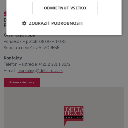
ODMIETNUŤ VŠETKO
SENEC (SK)
Delta-Truck s.r.o.
ZOBRAZIŤ PODROBNOSTI
Poľná 17, 903 01 Senec, Slovensko
Otváracia doba
Pondelok – piatok: 08:00 – 17:00
Sobota a nedeľa: ZATVORENÉ
Kontakty
Telefón – ústredie:
+421 2 381 1 3673
E-mail:
marketing@deltatruck.sk
Plánovanie trasy