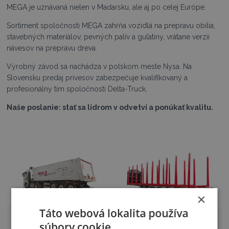
MEGA je uznávaná nielen v Maďarsku, ale aj po celej Európe.
Sortiment spoločnosti MEGA zahŕňa vozidlá na prepravu obilia,
stavebných materiálov, pevných palív a guľatiny, vrátane verzií
návesov na prepravu dreva.
Výrobný závod sa nachádza v poľskom meste Nysa. Na
Slovensku predaj prívesov zabezpečuje kvalifikovaný a
profesionálny tím spoločnosti Delta-Truck.
Naše poslanie: stať sa lídrom v odvetví a ponúkať kvalitu.
×
Táto webová lokalita používa
Sklápacie návesy
Návesy MEGA na
súbory cookie.