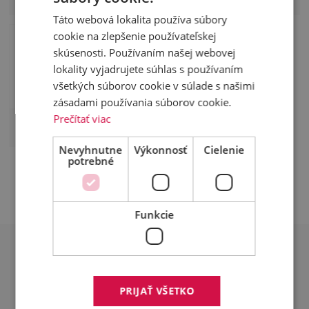
MEGA
prepravu guľatiny
Táto webová lokalita používa súbory
cookie na zlepšenie používateľskej
skúsenosti. Používaním našej webovej
lokality vyjadrujete súhlas s používaním
všetkých súborov cookie v súlade s našimi
zásadami používania súborov cookie.
Prečítať viac
MEGA Mario 2
Nevyhnutne
Výkonnosť
Cielenie
potrebné
Funkcie
INFORMUJTE SA NA NAŠEJ
PREVÁDZKE
PRIJAŤ VŠETKO