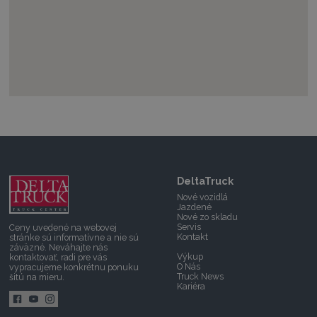
DeltaTruck
Nové vozidlá
Jazdené
Nové zo skladu
Servis
Ceny uvedené na webovej
Kontakt
stránke sú informatívne a nie sú
záväzné.
Neváhajte nás
Výkup
kontaktovať,
radi pre vás
O Nás
vypracujeme konkrétnu ponuku
Truck News
šitú na mieru.
Kariéra