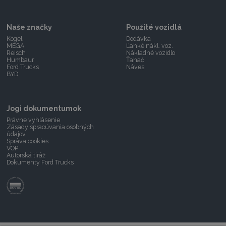
Naše značky
Použité vozidlá
Kögel
Dodávka
MEGA
Ľahké nákl. voz.
Reisch
Nákladné vozidlo
Humbaur
Ťahač
Ford Trucks
Náves
BYD
Jogi dokumentumok
Právne vyhlásenie
Zásady spracúvania osobných
údajov
Správa cookies
VOP
Autorská tiráž
Dokumenty Ford Trucks