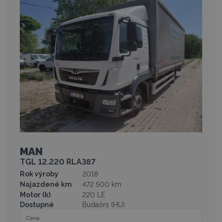
MAN
TGL 12.220 RLA387
Rok výroby
2018
Najazdené km
472 500 km
Motor (k)
220 LE
Dostupné
Budaörs (HU)
Cena