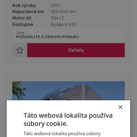
Rok výroby
2017
Najazdené km
359 000 km
Motor (k)
264 LE
Dostupné
Budaörs (HU)
Cena
POŽIADAJTE O CENOVÚ PONUKU
Detaily
×
Táto webová lokalita používa
súbory cookie.
Táto webová lokalita používa súbory