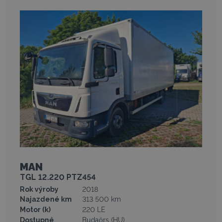
MAN
TGL 12.220 PTZ454
Rok výroby
2018
Najazdené km
313 500 km
Motor (k)
220 LE
Dostupné
Budaörs (HU)