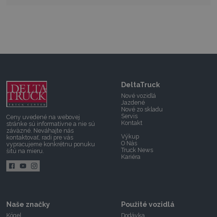
DeltaTruck
Nové vozidlá
Jazdené
Nové zo skladu
Servis
Ceny uvedené na webovej
Kontakt
stránke sú informatívne a nie sú
záväzné.
Neváhajte nás
Výkup
kontaktovať,
radi pre vás
O Nás
vypracujeme konkrétnu ponuku
Truck News
šitú na mieru.
Kariéra
Naše značky
Použité vozidlá
Kögel
Dodávka