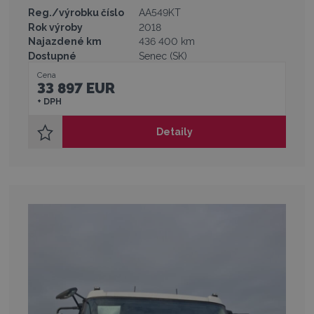
Reg./výrobku číslo
AA549KT
Rok výroby
2018
Najazdené km
436 400 km
Dostupné
Senec (SK)
Cena
33 897 EUR
+ DPH
Detaily