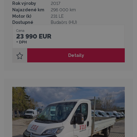
Rok výroby
2017
Najazdené km
296 000 km
Motor (k)
231 LE
Dostupné
Budaörs (HU)
Cena
23 990 EUR
+ DPH
Detaily