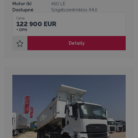
Motor (k)
450 LE
Dostupné
Szigetszentmiklós (HU)
Cena
122 900 EUR
+ DPH
Detaily