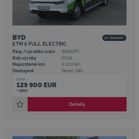
BYD
ETM 6 FULL ELECTRIC
Reg./výrobku číslo
AA160PT
Rok výroby
2024
Najazdené km
3 100 km
Dostupné
Senec (SK)
Cena
129 900 EUR
+ DPH
Detaily