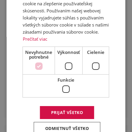
cookie na zlepšenie používateľskej
skúsenosti. Používaním našej webovej
lokality vyjadrujete súhlas s používaním
všetkých súborov cookie v súlade s našimi
zásadami používania súborov cookie.
MERCEDES-BENZ
Prečítať viac
ATEGO 1223 -BT284GT
Nevyhnutne
Výkonnosť
Cielenie
Rok výroby
2016
potrebné
Najazdené km
446 000 km
Motor (k)
238 LE
Dostupné
Budaörs (HU)
Cena
Funkcie
21 990 EUR
+ DPH
Detaily
PRIJAŤ VŠETKO
ODMIETNUŤ VŠETKO