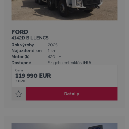
FORD
4142D BILLENCS
Rok výroby
2025
Najazdené km
1 km
Motor (k)
420 LE
Dostupné
Szigetszentmiklós (HU)
Cena
119 990 EUR
+ DPH
Detaily