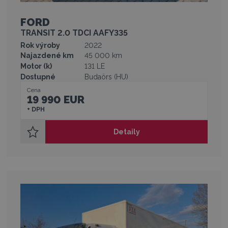
FORD
TRANSIT 2.0 TDCI AAFY335
Rok výroby
2022
Najazdené km
45 000 km
Motor (k)
131 LE
Dostupné
Budaörs (HU)
Cena
19 990 EUR
+ DPH
Detaily