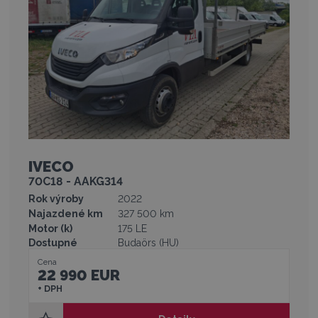
IVECO
70C18 - AAKG314
Rok výroby
2022
Najazdené km
327 500 km
Motor (k)
175 LE
Dostupné
Budaörs (HU)
Cena
22 990 EUR
+ DPH