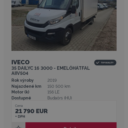
IVECO
35 DAILYC 16 3000 - EMELŐHÁTFAL
AIIV504
Rok výroby
2019
Najazdené km
150 500 km
Motor (k)
156 LE
Dostupné
Budaörs (HU)
Cena
21 790 EUR
+ DPH