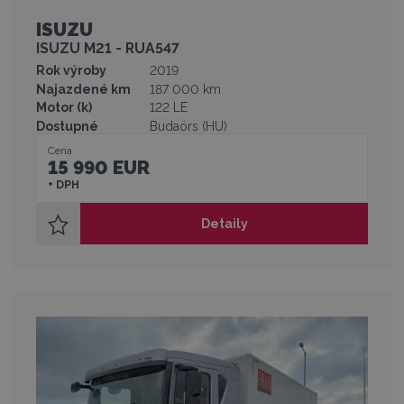
ISUZU
ISUZU M21 - RUA547
Rok výroby
2019
Najazdené km
187 000 km
Motor (k)
122 LE
Dostupné
Budaörs (HU)
Cena
15 990 EUR
+ DPH
Detaily