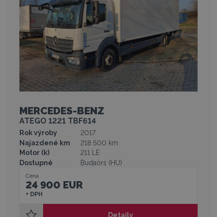
MERCEDES-BENZ
ATEGO 1221 TBF614
Rok výroby
2017
Najazdené km
218 500 km
Motor (k)
211 LE
Dostupné
Budaörs (HU)
Cena
24 900 EUR
+ DPH
Detaily