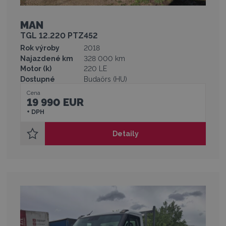
MAN
TGL 12.220 PTZ452
Rok výroby
2018
Najazdené km
328 000 km
Motor (k)
220 LE
Dostupné
Budaörs (HU)
Cena
19 990 EUR
+ DPH
Detaily