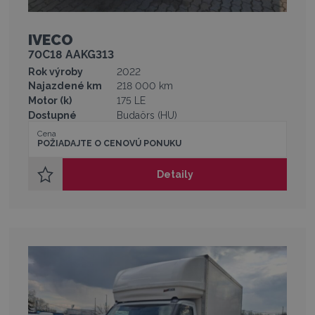
IVECO
70C18 AAKG313
Rok výroby
2022
Najazdené km
218 000 km
Motor (k)
175 LE
Dostupné
Budaörs (HU)
Cena
POŽIADAJTE O CENOVÚ PONUKU
Detaily