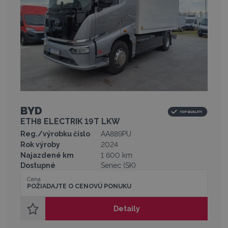
BYD
ETH8 ELECTRIK 19T LKW
Reg./výrobku číslo
AA889PU
Rok výroby
2024
Najazdené km
1 600 km
Dostupné
Senec (SK)
Cena
POŽIADAJTE O CENOVÚ PONUKU
Detaily