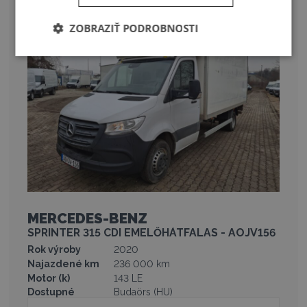
ZOBRAZIŤ PODROBNOSTI
MERCEDES-BENZ
SPRINTER 315 CDI EMELŐHÁTFALAS - AOJV156
Rok výroby
2020
Najazdené km
236 000 km
Motor (k)
143 LE
Dostupné
Budaörs (HU)