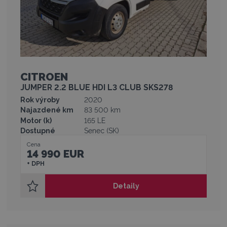
CITROEN
JUMPER 2.2 BLUE HDI L3 CLUB SKS278
Rok výroby
2020
Najazdené km
83 500 km
Motor (k)
165 LE
Dostupné
Senec (SK)
Cena
14 990 EUR
+ DPH
Detaily