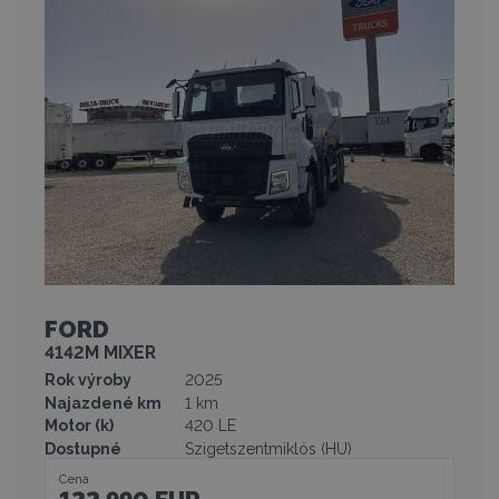
FORD
4142M MIXER
Rok výroby
2025
Najazdené km
1 km
Motor (k)
420 LE
Dostupné
Szigetszentmiklós (HU)
Cena