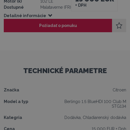
Motor (k)
102 LE
+ DPH
Dostupné
Malataverne (FR)
Detailné informácie
Požiadať o ponuku
TECHNICKÉ PARAMETRE
Značka
Citroen
Model a typ
Berlingo 1.5 BlueHDI 100 Club M
STG134
Kategria
Dodávka, Chladiarenský dodávka
Cena
15 000 EUR + Dph