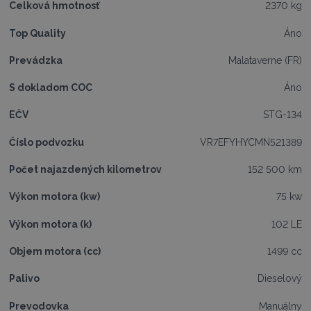
Celková hmotnosť
2370 kg
Top Quality
Áno
Prevádzka
Malataverne (FR)
S dokladom COC
Áno
EČV
STG-134
Číslo podvozku
VR7EFYHYCMN521389
Počet najazdených kilometrov
152 500 km
Výkon motora (kw)
75 kw
Výkon motora (k)
102 LE
Objem motora (cc)
1499 cc
Palivo
Dieselový
Prevodovka
Manuálny