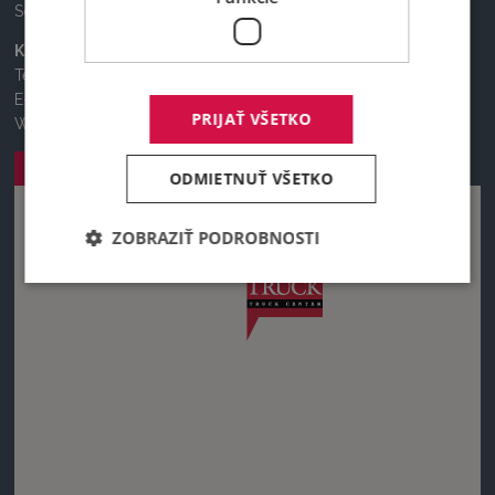
Sobota a nedeľa: ZATVORENÉ
Kontakty
Telefón – ústredie:
06 62 82 99 28
E-mail:
fabienvalantin@deltatruck.fr
PRIJAŤ VŠETKO
Weboldal:
www.d
eltatruck.fr
Plánovanie trasy
ODMIETNUŤ VŠETKO
ZOBRAZIŤ PODROBNOSTI