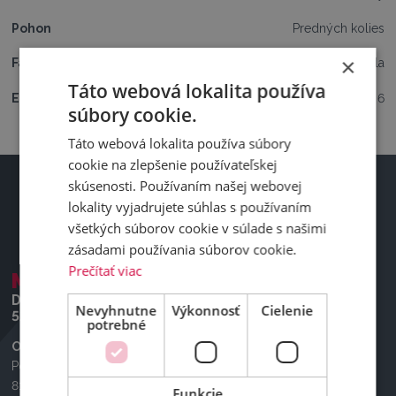
Pohon
Predných kolies
×
Farba
Biela
Táto webová lokalita používa
Emisná trieda
Euro 6
súbory cookie.
Táto webová lokalita používa súbory
cookie na zlepšenie používateľskej
skúsenosti. Používaním našej webovej
lokality vyjadrujete súhlas s používaním
VYSTAVENÉ
všetkých súborov cookie v súlade s našimi
zásadami používania súborov cookie.
Prečítať viac
MALATAVERNE (FR)
Delta-Truck France SAS
Nevyhnutne
Výkonnosť
Cielenie
525 Imp. Nicolas Appert, 26780 Malataverne
potrebné
Otváracia doba
Pondelok – piatok:
8:00-17:00 – otváracie hodiny obchodu
Funkcie