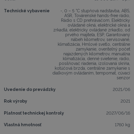
Technické vybavenie
-, 0 – 5 °C stupňová nadstavba, ABS,
ASR, Továrenské hands-free rádio,
Rádio s CD prehrávačom, Elektricky
ovládané okná, elektrické okná a
zrkadlá, elektricky ovládané zrkadlo, od
prvého majiteľa, ESP, Garantovaný
nábeh kilometrov, servisované,
klimatizácia, Hmlové svetlo, centrálne
zamykanie, overiteľný počet
najazdených kilometrov, manuálna
klimatizácia, denné svietenie, rádio,
posilňovač riadenia, izolovaná skriňa,
kotúčová brzda, centrálne zamykanie s
diaľkovým ovládaním, tempomat, cúvací
senzor
Uvedenie do prevádzky
2021/06
Rok výroby
2021
Platnosť technickej kontroly
2027/06/16
Vlastná hmotnosť
1760 kg