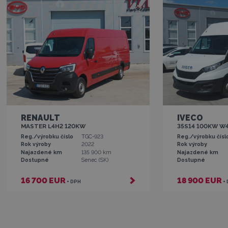
RENAULT
IVECO
MASTER L4H2 120KW
35S14 100KW W
Reg./výrobku číslo
TGC-923
Reg./výrobku čísl
Rok výroby
2022
Rok výroby
Najazdené km
135 900 km
Najazdené km
Dostupné
Senec (SK)
Dostupné
16 700 EUR
18 900 EUR
+ DPH
+