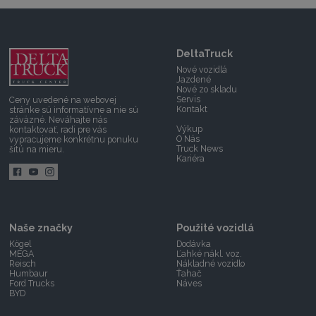
DeltaTruck
Nové vozidlá
Jazdené
Nové zo skladu
Servis
Ceny uvedené na webovej
Kontakt
stránke sú informatívne a nie sú
záväzné.
Neváhajte nás
Výkup
kontaktovať,
radi pre vás
O Nás
vypracujeme konkrétnu ponuku
Truck News
šitú na mieru.
Kariéra
Naše značky
Použité vozidlá
Kögel
Dodávka
MEGA
Ľahké nákl. voz.
Reisch
Nákladné vozidlo
Humbaur
Ťahač
Ford Trucks
Náves
BYD