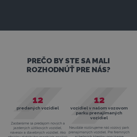
PREČO BY STE SA MALI
ROZHODNÚŤ PRE NÁS?
12
12
vozidiel v našom vozovom
predaných vozidiel
parku prenajímaných
vozidiel
Zaoberáme sa predajom nových a
Neustále rozširujeme náš vozový park
jazdených úžitkových vozidiel,
prenajímaných vozidiel. Pre firemných
návesov a stavebných vozidiel. Ako
aj bežných klientov ponúkame