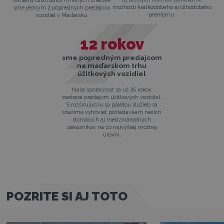
oficiálny distribútor mnohých značiek
možnosti krátkodobého aj dlhodobého
sme jedným z popredných predajcov
prenájmu.
vozidiel v Maďarsku.
12
rokov
sme popredným predajcom
na maďarskom trhu
úžitkových vozidiel
Naša spoločnosť sa už 35 rokov
zaoberá predajom úžitkových vozidiel.
S rozširujúcou sa paletou služieb sa
snažíme vyhovieť požiadavkám našich
domácich aj medzinárodných
zákazníkov na čo najvyššej možnej
úrovni.
POZRITE SI AJ TOTO