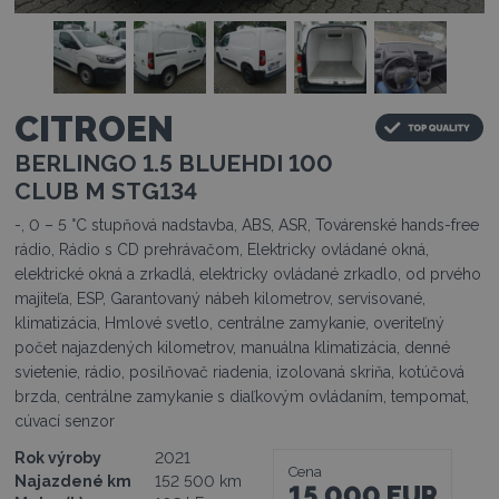
1
1
1
1
1
CITROEN
BERLINGO 1.5 BLUEHDI 100
CLUB M STG134
-, 0 – 5 °C stupňová nadstavba, ABS, ASR, Továrenské hands-free
rádio, Rádio s CD prehrávačom, Elektricky ovládané okná,
elektrické okná a zrkadlá, elektricky ovládané zrkadlo, od prvého
majiteľa, ESP, Garantovaný nábeh kilometrov, servisované,
klimatizácia, Hmlové svetlo, centrálne zamykanie, overiteľný
počet najazdených kilometrov, manuálna klimatizácia, denné
svietenie, rádio, posilňovač riadenia, izolovaná skriňa, kotúčová
brzda, centrálne zamykanie s diaľkovým ovládaním, tempomat,
cúvací senzor
Rok výroby
2021
Cena
Najazdené km
152 500 km
15 000 EUR