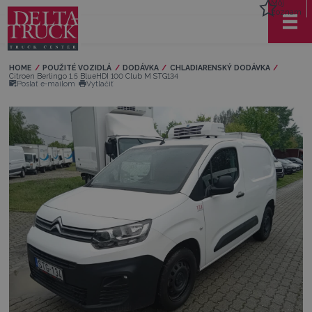
Môj
zoznam
HOME
POUŽITÉ VOZIDLÁ
DODÁVKA
CHLADIARENSKÝ DODÁVKA
Current:
Citroen Berlingo 1.5 BlueHDI 100 Club M STG134
Poslať e-mailom
Vytlačiť