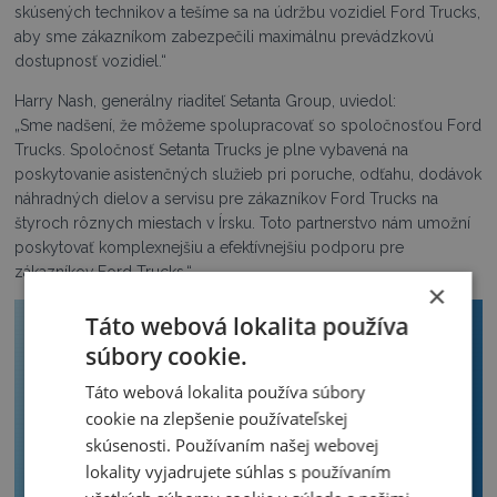
skúsených technikov a tešíme sa na údržbu vozidiel Ford Trucks,
aby sme zákazníkom zabezpečili maximálnu prevádzkovú
dostupnosť vozidiel.“
Harry Nash, generálny riaditeľ Setanta Group, uviedol:
„Sme nadšení, že môžeme spolupracovať so spoločnosťou Ford
Trucks. Spoločnosť Setanta Trucks je plne vybavená na
poskytovanie asistenčných služieb pri poruche, odťahu, dodávok
náhradných dielov a servisu pre zákazníkov Ford Trucks na
štyroch rôznych miestach v Írsku. Toto partnerstvo nám umožní
poskytovať komplexnejšiu a efektívnejšiu podporu pre
zákazníkov Ford Trucks.“
×
Táto webová lokalita používa
súbory cookie.
Táto webová lokalita používa súbory
cookie na zlepšenie používateľskej
skúsenosti. Používaním našej webovej
lokality vyjadrujete súhlas s používaním