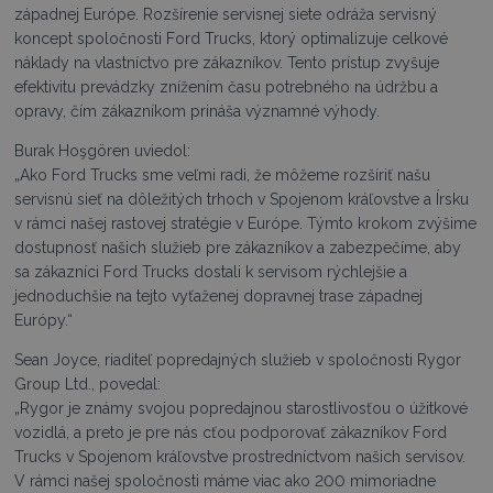
západnej Európe. Rozšírenie servisnej siete odráža servisný
koncept spoločnosti Ford Trucks, ktorý optimalizuje celkové
náklady na vlastníctvo pre zákazníkov. Tento prístup zvyšuje
efektivitu prevádzky znížením času potrebného na údržbu a
opravy, čím zákazníkom prináša významné výhody.
Burak Hoşgören uviedol:
„Ako Ford Trucks sme veľmi radi, že môžeme rozšíriť našu
servisnú sieť na dôležitých trhoch v Spojenom kráľovstve a Írsku
v rámci našej rastovej stratégie v Európe. Týmto krokom zvýšime
dostupnosť našich služieb pre zákazníkov a zabezpečíme, aby
sa zákazníci Ford Trucks dostali k servisom rýchlejšie a
jednoduchšie na tejto vyťaženej dopravnej trase západnej
Európy.“
Sean Joyce, riaditeľ popredajných služieb v spoločnosti Rygor
Group Ltd., povedal:
„Rygor je známy svojou popredajnou starostlivosťou o úžitkové
vozidlá, a preto je pre nás cťou podporovať zákazníkov Ford
Trucks v Spojenom kráľovstve prostredníctvom našich servisov.
V rámci našej spoločnosti máme viac ako 200 mimoriadne