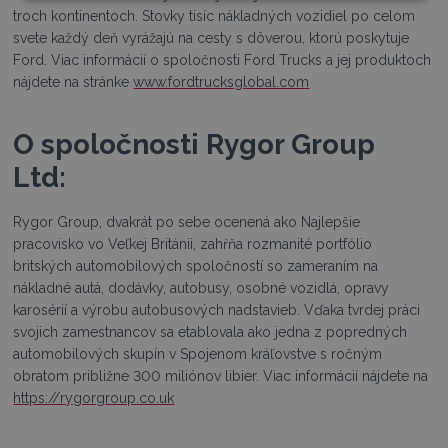
troch kontinentoch. Stovky tisíc nákladných vozidiel po celom
svete každý deň vyrážajú na cesty s dôverou, ktorú poskytuje
Ford. Viac informácií o spoločnosti Ford Trucks a jej produktoch
nájdete na stránke
www.fordtrucksglobal.com
O spoločnosti Rygor Group
Ltd:
Rygor Group, dvakrát po sebe ocenená ako Najlepšie
pracovisko vo Veľkej Británii, zahŕňa rozmanité portfólio
britských automobilových spoločností so zameraním na
nákladné autá, dodávky, autobusy, osobné vozidlá, opravy
karosérií a výrobu autobusových nadstavieb. Vďaka tvrdej práci
svojich zamestnancov sa etablovala ako jedna z popredných
automobilových skupín v Spojenom kráľovstve s ročným
obratom približne 300 miliónov libier. Viac informácií nájdete na
https://rygorgroup.co.uk