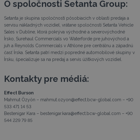
O spoločnosti Setanta Group:
Setanta je skupina spoločností pôsobiacich v oblasti predaja a
servisu nákladných vozidiel, vrátane spoločnosti Setanta Vehicle
Sales v Dubline, ktorá pokrýva východné a severovýchodné
Írsko, Surehaul Commercials vo Waterforde pre juhovýchod a
juh a Reynolds Commercials v Athlone pre centrálnu a západnú
časť Írska. Setanta patrí medzi popredné automobilové skupiny v
Írsku, špecializuje sa na predaj a servis úžitkových vozidiel.
Kontakty pre médiá:
Effect Burson
Mahmut Özyön – mahmut.ozyon@effect.bcw-global.com – +90
533 471 14 53
Bestenigar Kara – bestenigar.kara@effect.bcw-global.com – +90
544 229 79 85