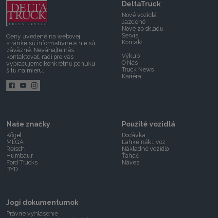
DeltaTruck
Nové vozidlá
Jazdené
Nové zo skladu
Servis
Ceny uvedené na webovej
Kontakt
stránke sú informatívne a nie sú
záväzné.
Neváhajte nás
Výkup
kontaktovať,
radi pre vás
O Nás
vypracujeme konkrétnu ponuku
Truck News
šitú na mieru.
Kariéra
Naše značky
Použité vozidlá
Kögel
Dodávka
MEGA
Ľahké nákl. voz.
Reisch
Nákladné vozidlo
Humbaur
Ťahač
Ford Trucks
Náves
BYD
Jogi dokumentumok
Právne vyhlásenie