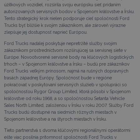
úžitkových vozidiel, rozšírila svoju európsku sieť pridaním
autorizovaných servisných bodov v Spojenom kráľovstve a Írsku.
Tento strategický krok nielen podporuje cieľ spoločnosti Ford
Trucks byť bližšie k svojim zákazníkom, ale zároveň výrazne
zlepšuje jej dostupnosť naprieč Európou.
Ford Trucks naďalej poskytuje nepretržité služby svojim
zákazníkom prostredníctvom rozširujúcej sa servisnej siete v
Európe. Novootvorené servisné body na kľúčových logistických
trhoch – v Spojenom kráľovstve a Írsku – budú pre zákazníkov
Ford Trucks veľkým prínosom, najmä na rušných dopravných
trasách západnej Európy. Spoločnosť bude v regióne
pokračovať v poskytovaní servisných služieb v spolupráci so
spoločnosťou Rygor Group Limited, ktorá pôsobí v Spojenom
kráľovstve od roku 1968, a so spoločnosťou Setanta Vehicle
Sales North Limited, založenou v Írsku v roku 2007. Služby Ford
Trucks budú dostupné na siedmich rôznych miestach v
Spojenom kráľovstve a na štyroch miestach v Írsku.
Tieto partnerstvá s dvoma kľúčovými regionálnymi operátormi
ešte viac posilnia prítomnosť spoločnosti Ford Trucks v