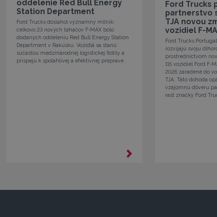
oddelenie Red Bull Energy
Ford Trucks 
Station Department
partnerstvo 
TJA novou zm
Ford Trucks dosiahol významný míľnik:
vozidiel F-M
celkovo 23 nových ťahačov F-MAX bolo
dodaných oddeleniu Red Bull Energy Station
Ford Trucks Portugal
Department v Rakúsku. Vozidlá sa stanú
rozvíjajú svoju dlho
súčasťou medzinárodnej logistickej flotily a
prostredníctvom no
prispejú k spoľahlivej a efektívnej preprave.
115 vozidiel Ford F-
2026 zaradené do vo
TJA. Táto dohoda op
vzájomnú dôveru par
rast značky Ford Tru