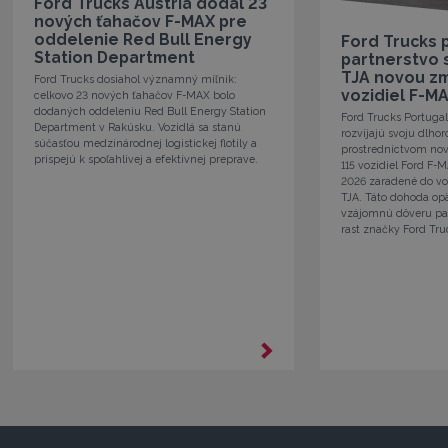
Ford Trucks Austria dodal 23
nových ťahačov F-MAX pre
oddelenie Red Bull Energy
Ford Trucks 
Station Department
partnerstvo 
TJA novou zm
Ford Trucks dosiahol významný míľnik:
vozidiel F-M
celkovo 23 nových ťahačov F-MAX bolo
dodaných oddeleniu Red Bull Energy Station
Ford Trucks Portugal
Department v Rakúsku. Vozidlá sa stanú
rozvíjajú svoju dlho
súčasťou medzinárodnej logistickej flotily a
prostredníctvom no
prispejú k spoľahlivej a efektívnej preprave.
115 vozidiel Ford F-
2026 zaradené do vo
TJA. Táto dohoda op
vzájomnú dôveru par
rast značky Ford Tru