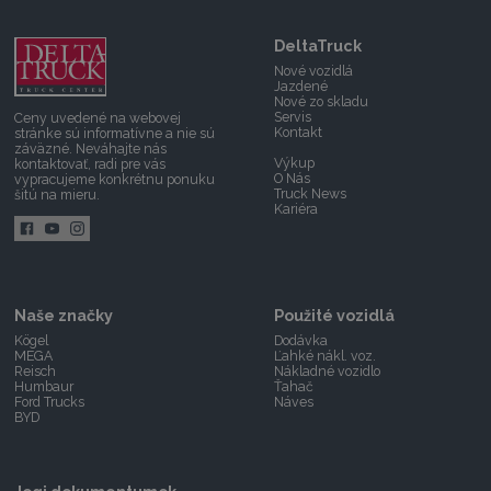
DeltaTruck
Nové vozidlá
Jazdené
Nové zo skladu
Servis
Ceny uvedené na webovej
Kontakt
stránke sú informatívne a nie sú
záväzné.
Neváhajte nás
Výkup
kontaktovať,
radi pre vás
O Nás
vypracujeme konkrétnu ponuku
Truck News
šitú na mieru.
Kariéra
Naše značky
Použité vozidlá
Kögel
Dodávka
MEGA
Ľahké nákl. voz.
Reisch
Nákladné vozidlo
Humbaur
Ťahač
Ford Trucks
Náves
BYD