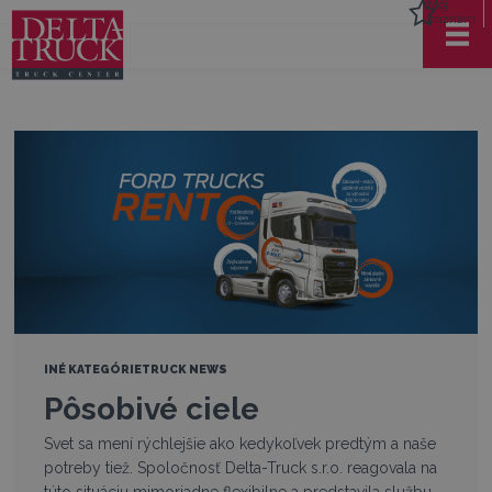
Môj
zoznam
INÉ KATEGÓRIE
TRUCK NEWS
Pôsobivé ciele
Svet sa mení rýchlejšie ako kedykoľvek predtým a naše
potreby tiež. Spoločnosť Delta-Truck s.r.o. reagovala na
túto situáciu mimoriadne flexibilne a predstavila službu