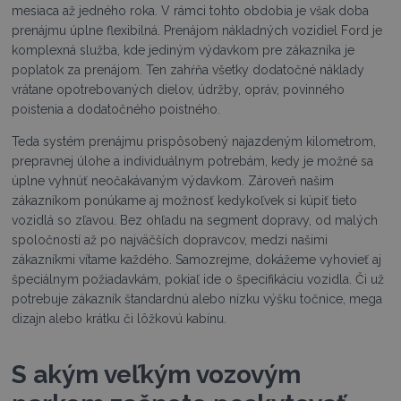
mesiaca až jedného roka. V rámci tohto obdobia je však doba
prenájmu úplne flexibilná. Prenájom nákladných vozidiel Ford je
komplexná služba, kde jediným výdavkom pre zákazníka je
poplatok za prenájom. Ten zahŕňa všetky dodatočné náklady
vrátane opotrebovaných dielov, údržby, opráv, povinného
poistenia a dodatočného poistného.
Teda systém prenájmu prispôsobený najazdeným kilometrom,
prepravnej úlohe a individuálnym potrebám, kedy je možné sa
úplne vyhnúť neočakávaným výdavkom. Zároveň našim
zákazníkom ponúkame aj možnosť kedykoľvek si kúpiť tieto
vozidlá so zľavou. Bez ohľadu na segment dopravy, od malých
spoločností až po najväčších dopravcov, medzi našimi
zákazníkmi vítame každého. Samozrejme, dokážeme vyhovieť aj
špeciálnym požiadavkám, pokiaľ ide o špecifikáciu vozidla. Či už
potrebuje zákazník štandardnú alebo nízku výšku točnice, mega
dizajn alebo krátku či lôžkovú kabínu.
S akým veľkým vozovým