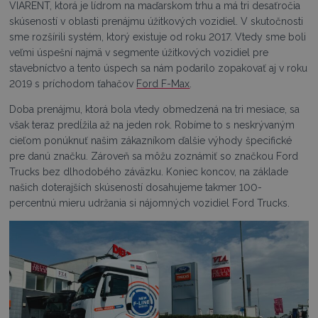
VIARENT, ktorá je lídrom na maďarskom trhu a má tri desaťročia
skúseností v oblasti prenájmu úžitkových vozidiel. V skutočnosti
sme rozšírili systém, ktorý existuje od roku 2017. Vtedy sme boli
veľmi úspešní najmä v segmente úžitkových vozidiel pre
stavebníctvo a tento úspech sa nám podarilo zopakovať aj v roku
2019 s príchodom ťahačov
Ford F-Max
.
Doba prenájmu, ktorá bola vtedy obmedzená na tri mesiace, sa
však teraz predĺžila až na jeden rok. Robíme to s neskrývaným
cieľom ponúknuť našim zákazníkom ďalšie výhody špecifické
pre danú značku. Zároveň sa môžu zoznámiť so značkou Ford
Trucks bez dlhodobého záväzku. Koniec koncov, na základe
našich doterajších skúseností dosahujeme takmer 100-
percentnú mieru udržania si nájomných vozidiel Ford Trucks.