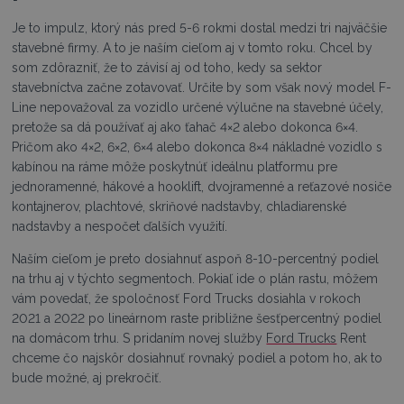
Je to impulz, ktorý nás pred 5-6 rokmi dostal medzi tri najväčšie
stavebné firmy. A to je naším cieľom aj v tomto roku. Chcel by
som zdôrazniť, že to závisí aj od toho, kedy sa sektor
stavebníctva začne zotavovať. Určite by som však nový model F-
Line nepovažoval za vozidlo určené výlučne na stavebné účely,
pretože sa dá používať aj ako ťahač 4×2 alebo dokonca 6×4.
Pričom ako 4×2, 6×2, 6×4 alebo dokonca 8×4 nákladné vozidlo s
kabínou na ráme môže poskytnúť ideálnu platformu pre
jednoramenné, hákové a hooklift, dvojramenné a reťazové nosiče
kontajnerov, plachtové, skriňové nadstavby, chladiarenské
nadstavby a nespočet ďalších využití.
Naším cieľom je preto dosiahnuť aspoň 8-10-percentný podiel
na trhu aj v týchto segmentoch. Pokiaľ ide o plán rastu, môžem
vám povedať, že spoločnosť Ford Trucks dosiahla v rokoch
2021 a 2022 po lineárnom raste približne šesťpercentný podiel
na domácom trhu. S pridaním novej služby
Ford Trucks
Rent
chceme čo najskôr dosiahnuť rovnaký podiel a potom ho, ak to
bude možné, aj prekročiť.