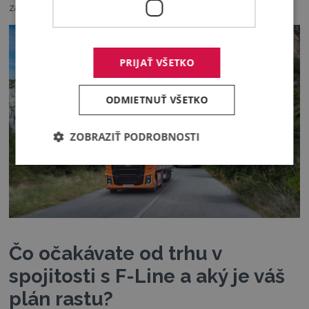
zaznamenáme, budeme schopní rýchlo reagovať.
PRIJAŤ VŠETKO
ODMIETNUŤ VŠETKO
ZOBRAZIŤ PODROBNOSTI
Čo očakávate od trhu v
spojitosti s F-Line a aký je váš
plán rastu?