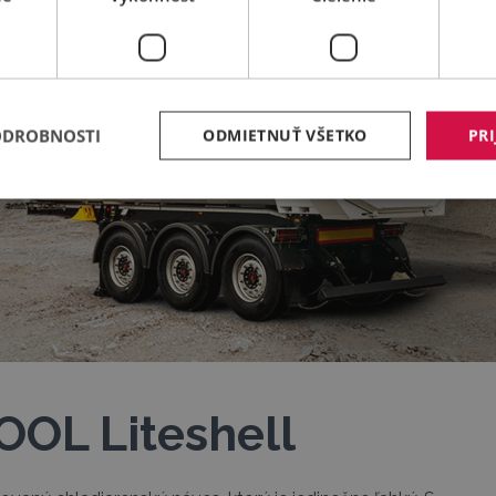
ODROBNOSTI
ODMIETNUŤ VŠETKO
PRI
OL Liteshell