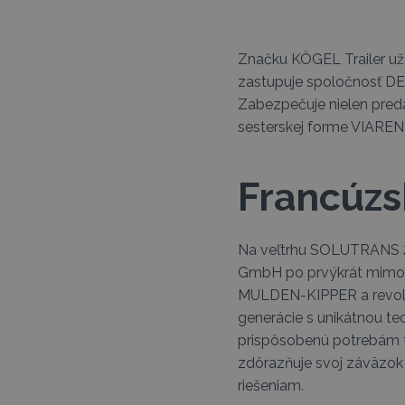
Značku KÖGEL Trailer už
zastupuje spoločnosť DEL
Zabezpečuje nielen pred
sesterskej forme VIAREN
Francúzs
Na veľtrhu SOLUTRANS 2
GmbH po prvýkrát mimo
MULDEN-KIPPER a revolu
generácie s unikátnou t
prispôsobenú potrebám 
zdôrazňuje svoj záväzok
riešeniam.