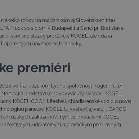
 niekoľko rokov na maďarskom aj Slovenskom trhu
TA Truck so sídlom v Budapešti a Senci pri Bratislave.
ajno-servisné služby produkcie KÖGEL, ale vďaka
T aj prenájom návesov tejto značky.
ke premiéri
025 vo francúzskom Lyone spoločnosť Kögel Trailer
 Nemecka predstavuje novovyvinutý sklápač KÖGEL
čný KÖGEL COOL Liteshell, chladiarenské vozidlo novej
echnológiou panelov. KÖGEL tu vystavil aj verziu CARGO
francúzskych zákazníkov. Týmito inováciami KÖGEL
 k efektívnym, udržateľným a praktickým prepravným