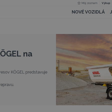
Môj zoznam
Výkup
NOVÉ VOZIDLÁ
KÖGEL na
vesov KÖGEL predstavuje
repravu.