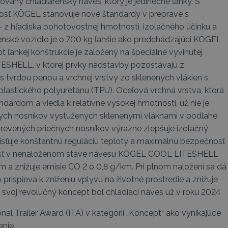
vaný chladiarenský náves, ktorý je jedinečne ľahký. S
sť KÖGEL stanovuje nové štandardy v preprave s
 z hľadiska pohotovostnej hmotnosti, izolačného účinku a
enské vozidlo je o 700 kg ľahšie ako predchádzajúci KÖGEL
 ľahkej konštrukcie je založený na špeciálne vyvinutej
ITESHELL, v ktorej prvky nadstavby pozostávajú z
 tvrdou penou a vrchnej vrstvy zo sklenených vlákien s
lastického polyuretánu (TPU). Oceľová vrchná vrstva, ktorá
dardom a viedla k relatívne vysokej hmotnosti, už nie je
čnych nosníkov vystužených sklenenými vláknami v podlahe
evených priečnych nosníkov výrazne zlepšuje izolačný
aisťuje konštantnú reguláciu teploty a maximálnu bezpečnosť
nosť v nenaloženom stave návesu KÖGEL COOL LITESHELL
 km a znižuje emisie CO 2 o 0,8 g/km. Pri plnom naložení sa dá
o prispieva k zníženiu vplyvu na životné prostredie a znižuje
svoj revolučný koncept bol chladiaci náves už v roku 2024
al Trailer Award (ITA) v kategórii „Koncept“ ako vynikajúce
enie.