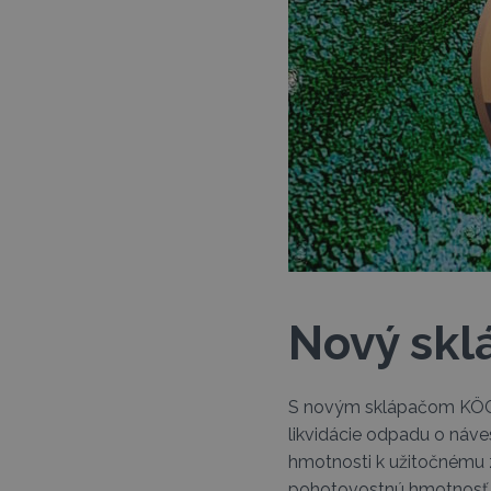
Nový sk
S novým sklápačom KÖGEL
likvidácie odpadu o náv
hmotnosti k užitočnému 
pohotovostnú hmotnosť o