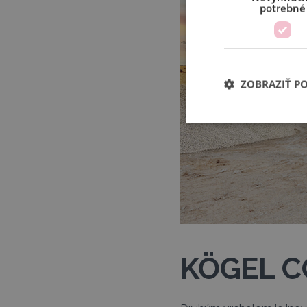
potrebné
ZOBRAZIŤ P
KÖGEL CO