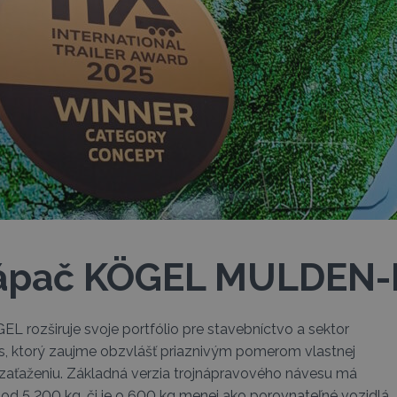
lápač KÖGEL MULDEN-
 rozširuje svoje portfólio pre stavebníctvo a sektor
es, ktorý zaujme obzvlášť priaznivým pomerom vlastnej
zaťaženiu. Základná verzia trojnápravového návesu má
d 5 200 kg, či je o 600 kg menej ako porovnateľné vozidlá.