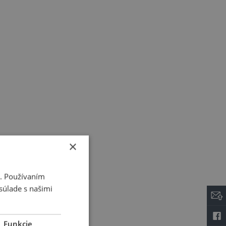
×
i. Používaním
súlade s našimi
Funkcie