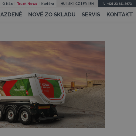
O Nás
Truck News
Kariéra
HU
|
SK
|
CZ
|
FR
|
EN
+421 23 811 3673
JAZDENÉ
NOVÉ ZO SKLADU
SERVIS
KONTAKT