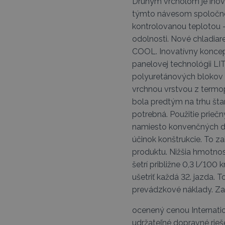
Druhým vrcholom je inovo
týmto návesom spoločno
kontrolovanou teplotou –
odolnosti. Nové chladiar
COOL. Inovatívny koncept
panelovej technológii L
polyuretánových blokov s
vrchnou vrstvou z termop
bola predtým na trhu štan
potrebná. Použitie prie
namiesto konvenčných dr
účinok konštrukcie. To z
produktu. Nižšia hmot
šetrí približne 0,3 l/100
ušetriť každá 32. jazda. T
prevádzkové náklady. Za 
ocenený cenou Internation
udržateľné dopravné rieš