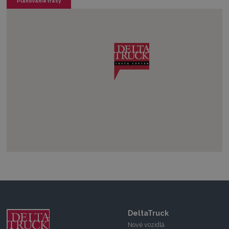
Plánovanie trasy
DeltaTruck
Nové vozidlá