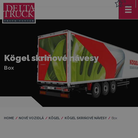
Môj
zoznam
Kögel skriňové návesy
Box
HOME
NOVÉ VOZIDLÁ
KÖGEL
KÖGEL SKRIŇOVÉ NÁVESY
Current:
Box