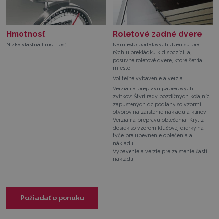
Hmotnosť
Roletové zadné dvere
Nízka vlastná hmotnosť
Namiesto portálových dverí sú pre
rýchlu prekládku k dispozícii aj
posuvné roletové dvere, ktoré šetria
miesto
Voliteľné vybavenie a verzia
Verzia na prepravu papierových
zvitkov: Štyri rady pozdĺžnych koľajníc
zapustených do podlahy so vzormi
otvorov na zaistenie nákladu a klinov
Verzia na prepravu oblečenia: Kryt z
dosiek so vzorom kľúčovej dierky na
tyče pre upevnenie oblečenia a
nákladu.
Vybavenie a verzie pre zaistenie častí
nákladu
Požiadať o ponuku