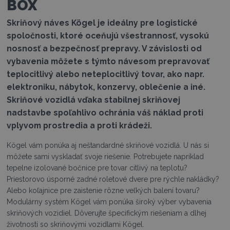
BOX
Skriňový náves Kögel je ideálny pre logistické
spoločnosti, ktoré oceňujú všestrannosť, vysokú
nosnosť a bezpečnosť prepravy. V závislosti od
vybavenia môžete s týmto návesom prepravovať
teplocitlivý alebo neteplocitlivý tovar, ako napr.
elektroniku, nábytok, konzervy, oblečenie a iné.
Skriňové vozidlá vďaka stabilnej skriňovej
nadstavbe spoľahlivo ochránia váš náklad proti
vplyvom prostredia a proti krádeži.
Kögel vám ponúka aj neštandardné skriňové vozidlá. U nás si
môžete sami vyskladať svoje riešenie. Potrebujete napríklad
tepelne izolované bočnice pre tovar citlivý na teplotu?
Priestorovo úsporné zadné roletové dvere pre rýchle nakládky?
Alebo koľajnice pre zaistenie rôzne veľkých balení tovaru?
Modulárny systém Kögel vám ponúka široký výber vybavenia
skriňových vozidiel. Dôverujte špecifickým riešeniam a dlhej
životnosti so skriňovými vozidlami Kögel.