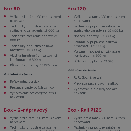
Box 90
Box 120
Výška hrdla rámu 90 mm, s tromi
Výška hrdla rámu 120 mm, s tromi
nápravami
nápravami
Technicky prípustné zaťaženie
Technicky prípustné zaťaženie
spájacieho zariadenia: 12 000 kg
spájacieho zariadenia: 15 000 kg
Technické zaťaženie náprav: 27
Nosnosť nápravy: 27 000 kg
000 kg
Technicky prípustná celková
Technicky prípustná celková
hmotnosť: 42 000 kg
hmotnosť: 39 000 kg
Vlastná hmotnosť pri základnej
Vlastná hmotnosť pri základnej
konfigurácii: 6 800 kg
konfigurácii: 6 800 kg
Dĺžka ložnej plochy: 13 620 mm
Dĺžka ložnej plochy: 13 620 mm
Voliteľné riešenia
Voliteľné riešenia
RoRo (lodná verzia)
RoRo (lodná verzia)
Preprava papierových zvitkov
Preprava papierových zvitkov
Vyhotovenie pre dvojpodlažnú
Vyhotovenie pre dvojpodlažnú
nakládku
nakládku
Box – 2-nápravový
Box - Rail P120
Výška hrdla rámu 90 mm, s dvomi
Výška hrdla rámu 120 mm, s tromi
nápravami
nápravami
Technicky prípustné zaťaženie
Technicky prípustné zaťaženie