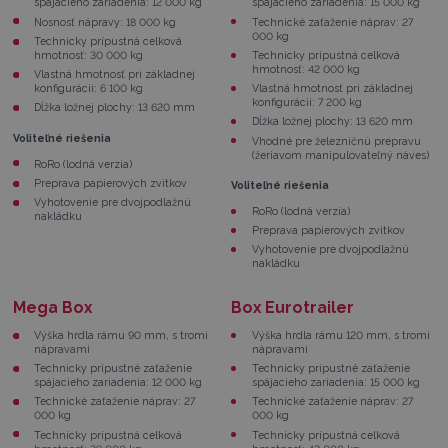
spájacieho zariadenia: 12 000 kg
spájacieho zariadenia: 15 000 kg
Nosnosť nápravy: 18 000 kg
Technické zaťaženie náprav: 27
000 kg
Technicky prípustná celková
hmotnosť: 30 000 kg
Technicky prípustná celková
hmotnosť: 42 000 kg
Vlastná hmotnosť pri základnej
konfigurácii: 6 100 kg
Vlastná hmotnosť pri základnej
konfigurácii: 7 200 kg
Dĺžka ložnej plochy: 13 620 mm
Dĺžka ložnej plochy: 13 620 mm
Voliteľné riešenia
Vhodné pre železničnú prepravu
(žeriavom manipulovateľný náves)
RoRo (lodná verzia)
Preprava papierových zvitkov
Voliteľné riešenia
Vyhotovenie pre dvojpodlažnú
RoRo (lodná verzia)
nakládku
Preprava papierových zvitkov
Vyhotovenie pre dvojpodlažnú
nakládku
Mega Box
Box Eurotrailer
Výška hrdla rámu 90 mm, s tromi
Výška hrdla rámu 120 mm, s tromi
nápravami
nápravami
Technicky prípustné zaťaženie
Technicky prípustné zaťaženie
spájacieho zariadenia: 12 000 kg
spájacieho zariadenia: 15 000 kg
Technické zaťaženie náprav: 27
Technické zaťaženie náprav: 27
000 kg
000 kg
Technicky prípustná celková
Technicky prípustná celková