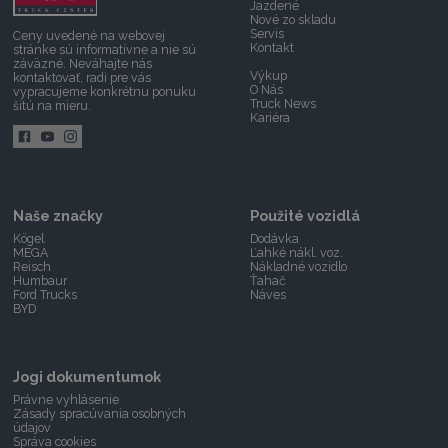
Jazdené
Nové zo skladu
Servis
Ceny uvedené na webovej
Kontakt
stránke sú informatívne a nie sú
záväzné.
Neváhajte nás
Výkup
kontaktovať,
radi pre vás
O Nás
vypracujeme konkrétnu ponuku
Truck News
šitú na mieru.
Kariéra
Naše značky
Použité vozidlá
Kögel
Dodávka
MEGA
Ľahké nákl. voz.
Reisch
Nákladné vozidlo
Humbaur
Ťahač
Ford Trucks
Náves
BYD
Jogi dokumentumok
Právne vyhlásenie
Zásady spracúvania osobných
údajov
Správa cookies