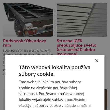
Podvozok/Obvodový
Strecha [GFK
rám
prepúšťajúce svetlo
(sklolaminát) alebo
Kögel Box sa vyrába prostredníctvom
izolovaná]
dobre známeho modulárneho systému
×
Štandardizované modulové systémy,
Cca 40 mm hrubé GFK prvky
komponenty a prvky
prepúšťajúce svetlo s priečnymi
Táto webová lokalita používa
Vysoká kvalita aj bezpečnosť
vzperami –
Dlhotrvajúca ochrana proti korózii
Izolovaná strecha s cca 40 mm
súbory cookie.
vďaka KTL + nanokeramike
hrubými doskami s jadrom z peny
Štyri vnútorné LED svetlá, vypínač je
Táto webová lokalita používa súbory
umiestnený na vonkajšej strane boxu
cookie na zlepšenie používateľskej
skúsenosti. Používaním našej webovej
lokality vyjadrujete súhlas s používaním
všetkých súborov cookie v súlade s našimi