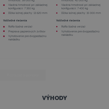
hmotnosť: 39 000 kg
hmotnosť: 42 000 kg
Vlastná hmotnosť pri základnej
Vlastná hmotnosť pri základnej
konfigurácii: 7 350 kg
konfigurácii: 7 400 kg
Dĺžka ložnej plochy: 13 620 mm
Dĺžka ložnej plochy: 15 000 mm
Voliteľné riešenia
Voliteľné riešenia
RoRo (lodná verzia)
RoRo (lodná verzia)
Preprava papierových zvitkov
Vyhotovenie pre dvojpodlažnú
nakládku
Vyhotovenie pre dvojpodlažnú
nakládku
Požiadať o ponuku
VÝHODY