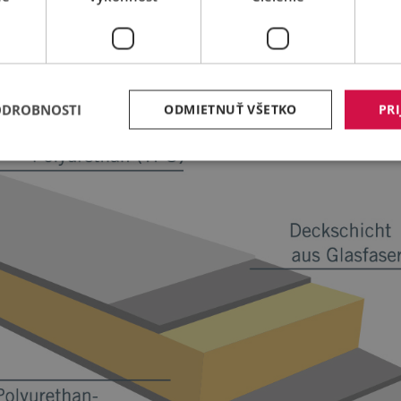
v tomto prípade ani nemôže dôjsť, pretože do hladkých, jed
by sa nič (napríklad visiaci konár stromu) nemôže zachytiť. M
ho, takže sa Kögel Cool Liteshell po krátkej dobe môže vráti
 a aj pri oprave charakteristická maximálna efektivita!
ODROBNOSTI
ODMIETNUŤ VŠETKO
PRI