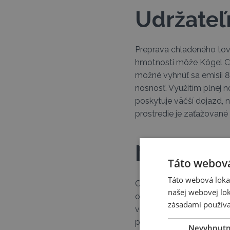
Udržateľ
Preprava chladeného tova
hmotnosti môže Kögel Coo
možné vyhnúť sa emisii 8 
nosnosť. Využitím plnej n
poskytuje väčší dojazd, 
prostredie je zaťažované
Náklady a
Táto webová
Táto webová lokal
Chladiarenské návesy sú
našej webovej lok
opravy, preto je oprava 
zásadami používa
výhody nových panelov Kö
porovnaní s tradičnými p
Nevyhnut