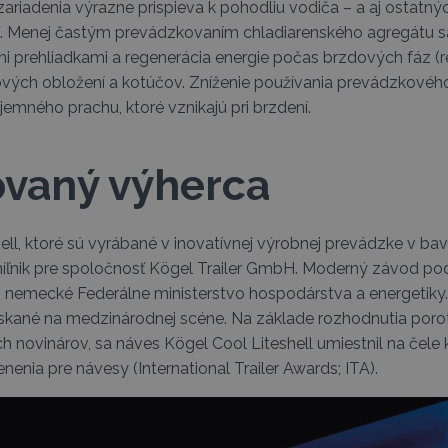
riadenia výrazne prispieva k pohodliu vodiča – a aj ostatných 
ť. Menej častým prevádzkovaním chladiarenského agregátu s
mi prehliadkami a regenerácia energie počas brzdových fáz (
dových obložení a kotúčov. Zníženie používania prevádzkov
 jemného prachu, ktoré vznikajú pri brzdení.
vaný výherca
ell, ktoré sú vyrábané v inovatívnej výrobnej prevádzke v b
ľnik pre spoločnosť Kögel Trailer GmbH. Moderný závod pod
j nemecké Federálne ministerstvo hospodárstva a energeti
kané na medzinárodnej scéne. Na základe rozhodnutia poroty,
ovinárov, sa náves Kögel Cool Liteshell umiestnil na čele 
enia pre návesy (International Trailer Awards; ITA).