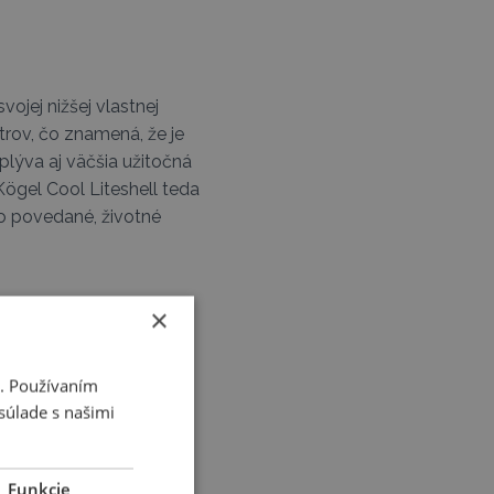
ojej nižšej vlastnej
trov, čo znamená, že je
plýva aj väčšia užitočná
 Kögel Cool Liteshell teda
ho povedané, životné
×
i. Používaním
a vyššími nákladmi na
súlade s našimi
dlhé prestoje. Medzi
zom a pevnosť v
poškodeniami.
Funkcie