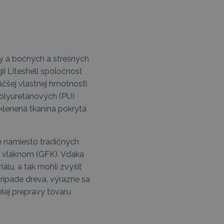
y a bočných a strešných
i Liteshell spoločnosť
čšej vlastnej hmotnosti
olyuretánových (PU)
klenená tkanina pokrytá
he namiesto tradičných
m vláknom (GFK). Vďaka
lu, a tak mohli zvýšiť
rípade dreva, výrazne sa
lej prepravy tovaru