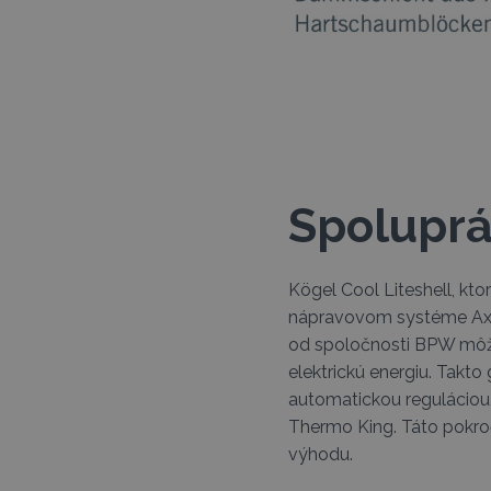
Spoluprá
Kögel Cool Liteshell, kt
nápravovom systéme Axl
od spoločnosti BPW môže
elektrickú energiu. Takto
automatickou reguláciou,
Thermo King. Táto pokroči
výhodu.