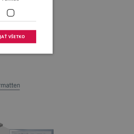
noliatych vonkajších
enšie opravy je možné
ť na cesty. Pre tento
JAŤ VŠETKO