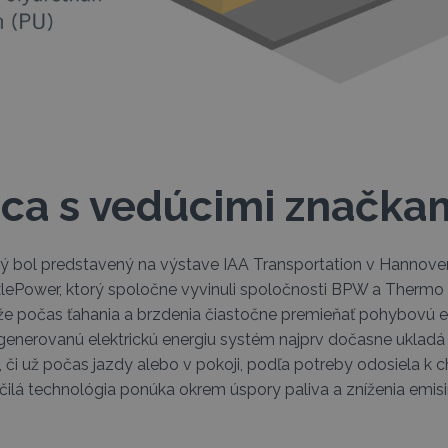
ca s vedúcimi značka
orý bol predstavený na výstave IAA Transportation v Hannover
ePower, ktorý spoločne vyvinuli spoločnosti BPW a Thermo
 počas ťahania a brzdenia čiastočne premieňať pohybovú e
 generovanú elektrickú energiu systém najprv dočasne ukladá 
 či už počas jazdy alebo v pokoji, podľa potreby odosiela k c
lá technológia ponúka okrem úspory paliva a zníženia emisií 