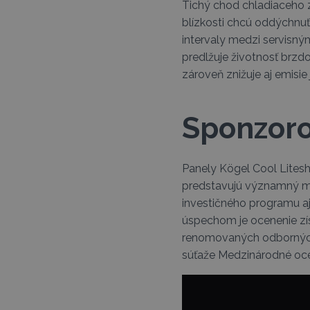
Tichý chod chladiaceho za
blízkosti chcú oddýchnu
intervaly medzi servisný
predlžuje životnosť brz
zároveň znižuje aj emisie
Sponzoro
Panely Kögel Cool Litesh
predstavujú významný mí
investičného programu a
úspechom je ocenenie zís
renomovaných odborných n
súťaže Medzinárodné ocen