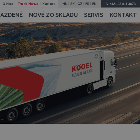
O Nás
Truck News
Kariéra
HU
|
SK
|
CZ
|
FR
|
EN
+421 23 811 3673
JAZDENÉ
NOVÉ ZO SKLADU
SERVIS
KONTAKT