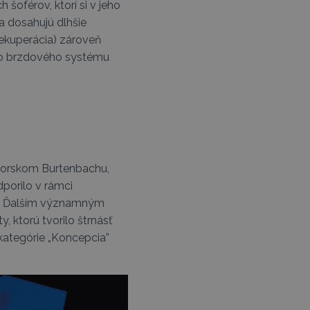
šoférov, ktorí si v jeho
a dosahujú dlhšie
rekuperácia) zároveň
ého brzdového systému
avorskom Burtenbachu,
porilo v rámci
ky. Ďalším významným
 ktorú tvorilo štrnásť
kategórie „Koncepcia”