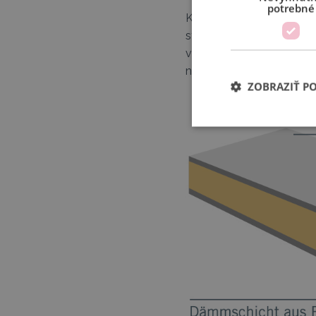
potrebné
K niektorým poškodeniam 
stien chladiacej nadstav
vykonať rýchlo a jednoduc
náves je teda počas práce
ZOBRAZIŤ P