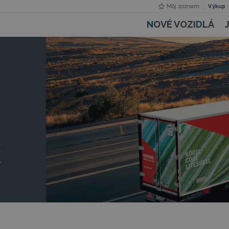
Môj zoznam
Výkup
NOVÉ VOZIDLÁ
k