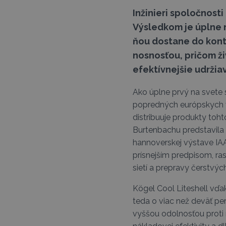
Inžinieri spoločnost
Výsledkom je úplne 
ňou dostane do kont
nosnosťou, pričom ži
efektívnejšie udržia
Ako úplne prvý na svete 
popredných európskych v
distribuuje produkty toh
Burtenbachu predstavila 
hannoverskej výstave IAA
prísnejším predpisom, ra
sietí a prepravy čerstvých
Kögel Cool Liteshell vďak
teda o viac než deväť pe
vyššou odolnosťou proti 