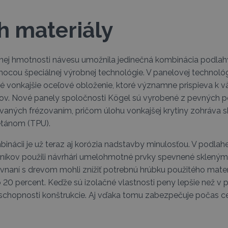
h materiály
nej hmotnosti návesu umožnila jedinečná kombinácia podlah
ou špeciálnej výrobnej technológie. V panelovej technológi
 vonkajšie oceľové obloženie, ktoré významne prispieva k vä
v. Nové panely spoločnosti Kögel sú vyrobené z pevných p
aných frézovaním, pričom úlohu vonkajšej krytiny zohráva s
etánom (TPU).
binácii je už teraz aj korózia nadstavby minulosťou. V podla
níkov použili návrhári umelohmotné prvky spevnené sklený
vnaní s drevom mohli znížiť potrebnú hrúbku použitého materiá
20 percent. Keďže sú izolačné vlastnosti peny lepšie než v p
é schopnosti konštrukcie. Aj vďaka tomu zabezpečuje počas ce