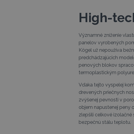
High-tec
Významné zníženie vlast
panelov vyrobených pomoc
Kögel už nepoužíva bežné
predchádzajúcich modelo
penových blokov spracov
termoplastickým polyur
Vďaka tejto vyspelej kom
drevených priečnych nos
zvýšenej pevnosti v poro
objem napustenej peny o 
zlepšili celkové izolačn
bezpečnú stálu teplotu.