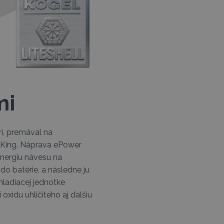
mi
i, premával na
 King. Náprava ePower
nergiu návesu na
do batérie, a následne ju
hladiacej jednotke
oxidu uhličitého aj ďalšiu