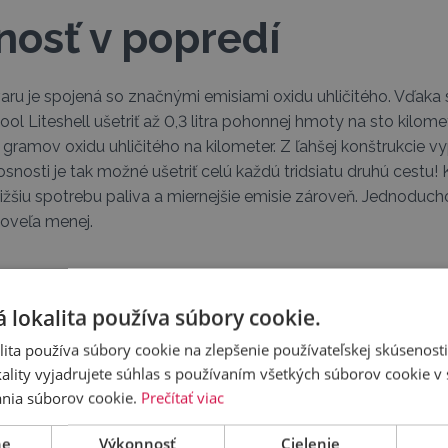
nosť v popredí
ru je spojená so značnými emisiami oxidu uhličitého. Vďaka sv
l Liteshell ušetriť až 0,3 litra pohonnej hmoty na sto kilome
gramov oxidu uhličitého na kilometer. Z ľahšej konštrukcie vy
osnosti je tak možné ušetriť celú každú tridsiatu druhú cestu!
nižšiu spotrebu paliva a miernejšie emisie zároveň. Jednoduc
 oveľa menej.
 zisk
 lokalita používa súbory cookie.
ita používa súbory cookie na zlepšenie používateľskej skúsenost
 zvyčajne charakterizované pomerne vysokou kúpnou cenou 
ality vyjadrujete súhlas s používaním všetkých súborov cookie v 
poškodenia takéhoto vozidla často veľmi drahá a vyžaduje si 
nia súborov cookie.
Prečítať viac
gel Cool Liteshell však patrí aj vyššia odolnosť proti nára
rvkami, čo znamená, že sú lepšie chránené pred miernejšími 
ne
Výkonnosť
Cielenie