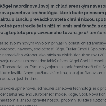
i Kögel naordinovali svojim chladiarenským náveso
nová panelová technológia, ktorá bude prínosom p
aktu. Bilanciu prevádzkovateľa chráni nižšou spo
votné prostredie šetrí nižšími emisiami ťahača a ag
va aj teplotu prepravovaného tovaru, je už len čer
sa so svojím novým vývojom prihlásil v oblasti chladiarensk
ýrobcov návesov, spoločnosť Kögel Trailer GmbH. Spoločnos
to nemeckého výrobcu ako oficiálny distribútor už od roku 20
svoju novinku, mimoriadne ľahký náves Kögel Cool Liteshell,
 Transportation. Týmto vývojom sa spoločnosť snaží efektív
stúcim kvalitatívnym požiadavkám trhu, ako aj požiadavkám d
 potravín just-in-time.
a svojej úplne novej, jedinečnej panelovej technológii je o pr
rcent ľahší než jeho „súrodenec”, model Kögel Cool. Nová kon
nárazom a ľahšou opraviteľnosťou, pričom v súlade s filozof