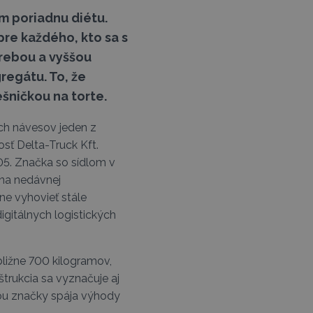
m poriadnu diétu.
re každého, kto sa s
trebou a vyššou
regátu. To, že
ešničkou na torte.
ých návesov jeden z
ť Delta-Truck Kft.
05. Značka so sídlom v
 na nedávnej
ne vyhovieť stále
igitálnych logistických
ibližne 700 kilogramov,
štrukcia sa vyznačuje aj
iou značky spája výhody